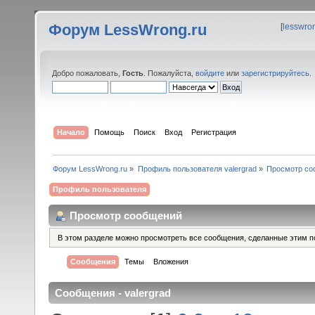
Форум LessWrong.ru
[
lesswro
Добро пожаловать,
Гость
. Пожалуйста,
войдите
или
зарегистрируйтесь
.
Начало
Помощь
Поиск
Вход
Регистрация
Форум LessWrong.ru
»
Профиль пользователя valergrad
»
Просмотр со
Профиль пользователя
Просмотр сообщений
В этом разделе можно просмотреть все сообщения, сделанные этим п
Сообщения
Темы
Вложения
Сообщения - valergrad