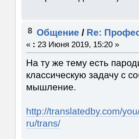
8
Общение
/
Re: Профес
«
:
23 Июня 2019, 15:20 »
На ту же тему есть паро
классическую задачу с с
мышление.
http://translatedby.com/yo
ru/trans/