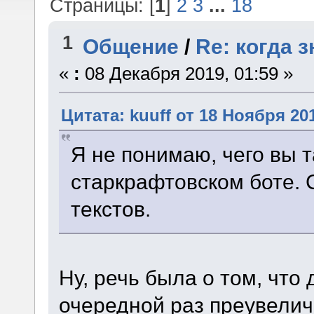
Страницы: [
1
]
2
3
...
18
1
Общение
/
Re: когда 
«
:
08 Декабря 2019, 01:59 »
Цитата: kuuff от 18 Ноября 201
Я не понимаю, чего вы т
старкрафтовском боте. 
текстов.
Ну, речь была о том, что 
очередной раз преувелич