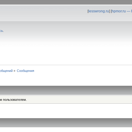
[
lesswrong.ru
] [
hpmor.ru —
сь
.
общений
»
Сообщения
им пользователем.