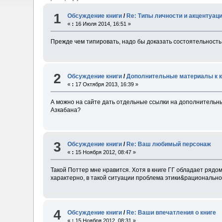
1
Обсуждение книги
/
Re: Типы личности и акцентуац
«
:
16 Июля 2014, 16:51 »
Прежде чем типировать, надо бы доказать состоятельность
2
Обсуждение книги
/
Дополнительные материалы к к
«
:
17 Октября 2013, 16:39 »
А можно на сайте дать отдельные ссылки на дополнительны
Азкабана?
3
Обсуждение книги
/
Re: Ваш любимый персонаж
«
:
15 Ноября 2012, 08:47 »
Такой Поттер мне нравится. Хотя в книге ГГ обладает рядом
характерно, в такой ситуации проблема этики&рационально
4
Обсуждение книги
/
Re: Ваши впечатления о книге
«
:
15 Ноября 2012, 08:31 »