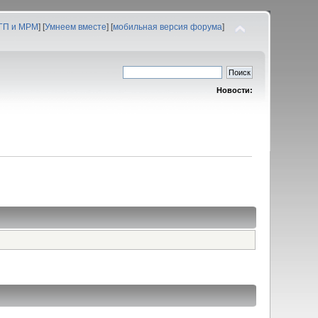
 ГП и МРМ
] [
Умнеем вместе
] [
мобильная версия форума
]
Новости: