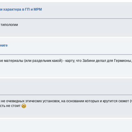
ии характера в ГП и МРМ
 типологии
ниге
е материалы (или раздельчик какой) - карту, что Забини делал для Гермионы
 не очевидных этических установок, на основании которых и крутится сюжет (
сть не стоит