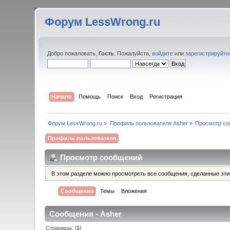
Форум LessWrong.ru
Добро пожаловать,
Гость
. Пожалуйста,
войдите
или
зарегистрируйте
Начало
Помощь
Поиск
Вход
Регистрация
Форум LessWrong.ru
»
Профиль пользователя Asher
»
Просмотр со
Профиль пользователя
Просмотр сообщений
В этом разделе можно просмотреть все сообщения, сделанные эт
Сообщения
Темы
Вложения
Сообщения - Asher
Страницы: [
1
]