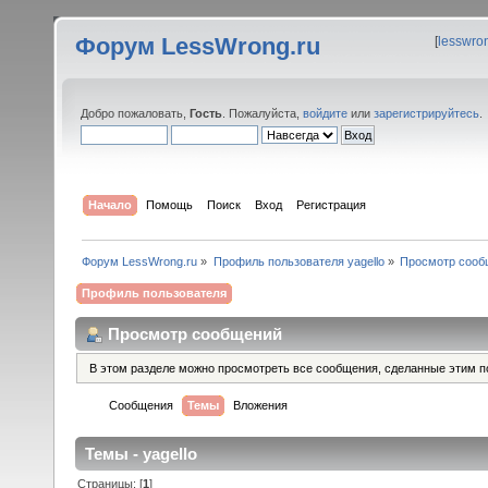
Форум LessWrong.ru
[
lesswro
Добро пожаловать,
Гость
. Пожалуйста,
войдите
или
зарегистрируйтесь
.
Начало
Помощь
Поиск
Вход
Регистрация
Форум LessWrong.ru
»
Профиль пользователя yagello
»
Просмотр сооб
Профиль пользователя
Просмотр сообщений
В этом разделе можно просмотреть все сообщения, сделанные этим п
Сообщения
Темы
Вложения
Темы - yagello
Страницы: [
1
]