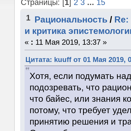
Страницы: [
1
]
2
3
...
15
1
Рациональность
/
Re:
и критика эпистемологи
«
:
11 Мая 2019, 13:37 »
Цитата: kuuff от 01 Мая 2019, 
Хотя, если подумать над
подозревать, что рацио
что байес, или знания к
потому, что требует уд
принятию решения и тра