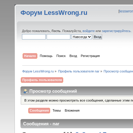
Форум LessWrong.ru
[
lesswro
Добро пожаловать,
Гость
. Пожалуйста,
войдите
или
зарегистрируйтесь
.
Начало
Помощь
Поиск
Вход
Регистрация
Форум LessWrong.ru
»
Профиль пользователя nar
»
Просмотр сообщен
Профиль пользователя
Просмотр сообщений
В этом разделе можно просмотреть все сообщения, сделанные этим п
Сообщения
Темы
Вложения
Сообщения - nar