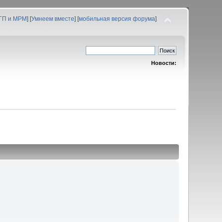
 ГП и МРМ
] [
Умнеем вместе
] [
мобильная версия форума
]
Новости: