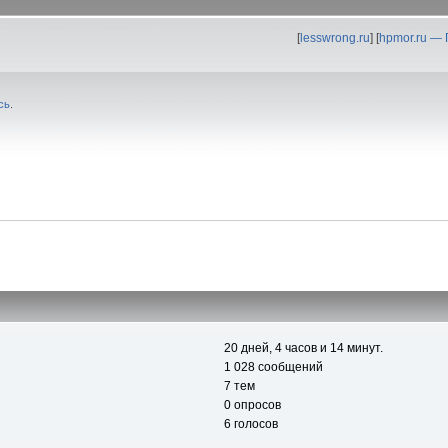
[
lesswrong.ru
] [
hpmor.ru —
сь
.
20 дней, 4 часов и 14 минут.
1 028 сообщений
7 тем
0 опросов
6 голосов