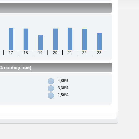
17
18
19
20
21
22
23
(% сообщений)
4,89%
3,38%
1,58%