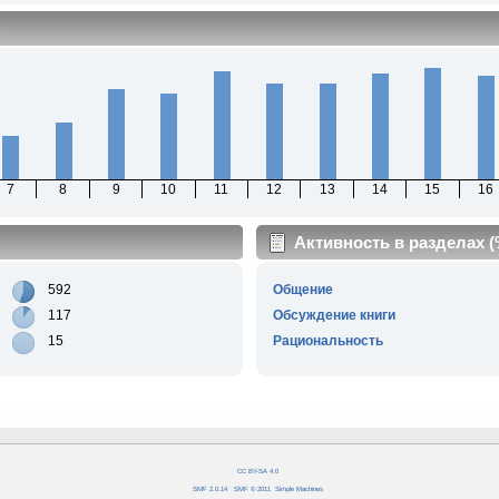
м
7
8
9
10
11
12
13
14
15
16
Активность в разделах 
592
Общение
117
Обсуждение книги
15
Рациональность
CC BY-SA 4.0
SMF 2.0.14
|
SMF © 2011
,
Simple Machines