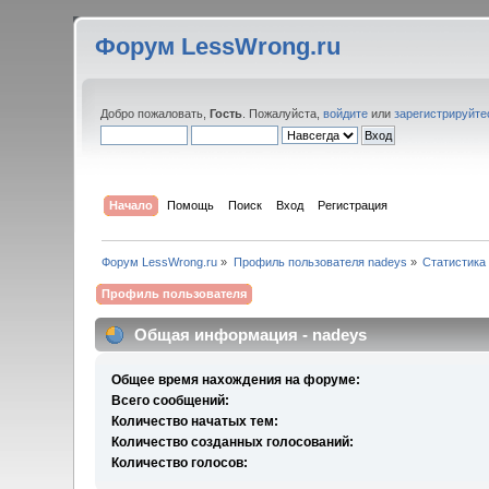
Форум LessWrong.ru
Добро пожаловать,
Гость
. Пожалуйста,
войдите
или
зарегистрируйте
Начало
Помощь
Поиск
Вход
Регистрация
Форум LessWrong.ru
»
Профиль пользователя nadeys
»
Статистика
Профиль пользователя
Общая информация - nadeys
Общее время нахождения на форуме:
Всего сообщений:
Количество начатых тем:
Количество созданных голосований:
Количество голосов: