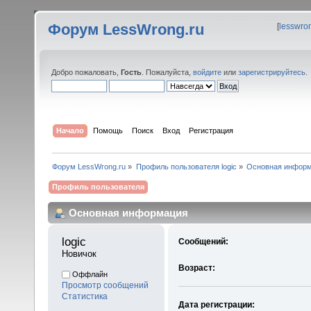
Форум LessWrong.ru
[
lesswro
Добро пожаловать,
Гость
. Пожалуйста,
войдите
или
зарегистрируйтесь
.
Начало
Помощь
Поиск
Вход
Регистрация
Форум LessWrong.ru
»
Профиль пользователя logic
»
Основная инфор
Профиль пользователя
Основная информация
logic 
Сообщений:
Новичок
Возраст:
Оффлайн
Просмотр сообщений
Статистика
Дата регистрации: