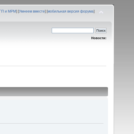
 ГП и МРМ
] [
Умнеем вместе
] [
мобильная версия форума
]
Новости: