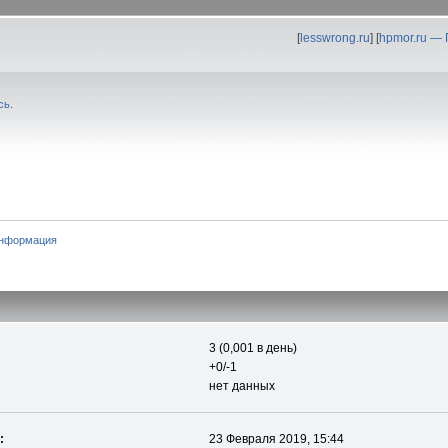
[
lesswrong.ru
] [
hpmor.ru —
сь
.
информация
3 (0,001 в день)
+0/-1
нет данных
:
23 Февраля 2019, 15:44