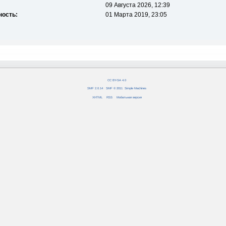
09 Августа 2026, 12:39
ность:
01 Марта 2019, 23:05
CC BY-SA 4.0
SMF 2.0.14
|
SMF © 2011
,
Simple Machines
XHTML
RSS
Мобильная версия