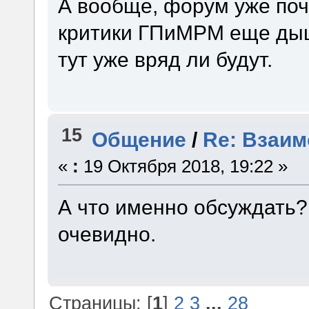
А вообще, форум уже поч
критики ГПиМРМ еще дыш
тут уже вряд ли будут.
15
Общение
/
Re: Взаим
«
:
19 Октября 2018, 19:22 »
А что именно обсуждать?
очевидно.
Страницы: [
1
]
2
3
...
28