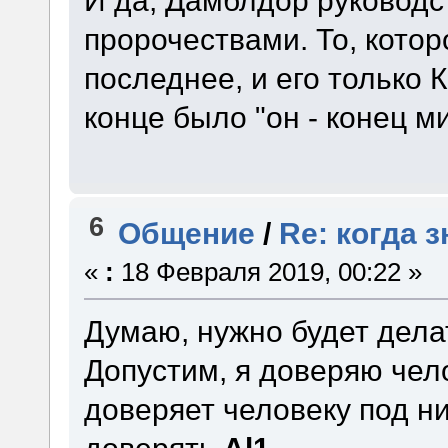
И да, Дамблдор руководс
пророчествами. То, котор
последнее, и его только 
конце было "он - конец ми
6
Общение
/
Re: когда 
«
:
18 Февраля 2019, 00:22 »
Думаю, нужно будет делат
Допустим, я доверяю чел
доверяет человеку под н
доверять
Al1
.