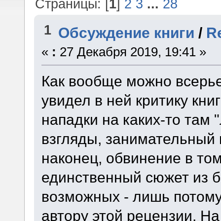
Страницы: [
1
]
2
3
...
28
1
Обсуждение книги
/
R
«
:
27 Декабря 2019, 19:41 »
Как вообще можно всерье
увидел в ней критику книги
нападки на каких-то там 
взгляды, занимательный к
наконец, обвинение в то
единственный сюжет из 
возможных - лишь потому,
автору этой рецензии. Н