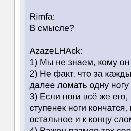
Rimfa:
В смысле?
AzazeLHAck:
1) Мы не знаем, кому он
2) Не факт, что за кажды
далее ломать одну ногу 
3) Если ноги всё же его
ступенек ноги кончатся,
остальное и к концу сл
4) Важен размер тех со