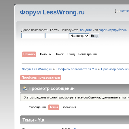
Форум LessWrong.ru
[
lesswro
Добро пожаловать,
Гость
. Пожалуйста,
войдите
или
зарегистрируйтесь
.
Начало
Помощь
Поиск
Вход
Регистрация
Форум LessWrong.ru
»
Профиль пользователя Yuu
»
Просмотр сообще
Профиль пользователя
Просмотр сообщений
В этом разделе можно просмотреть все сообщения, сделанные этим п
Сообщения
Темы
Вложения
Темы - Yuu