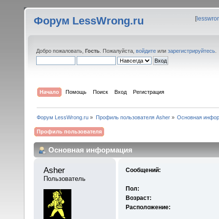
Форум LessWrong.ru
[
lesswro
Добро пожаловать,
Гость
. Пожалуйста,
войдите
или
зарегистрируйтесь
.
Начало
Помощь
Поиск
Вход
Регистрация
Форум LessWrong.ru
»
Профиль пользователя Asher
»
Основная инфо
Профиль пользователя
Основная информация
Asher 
Сообщений:
Пользователь
Пол:
Возраст:
Расположение: