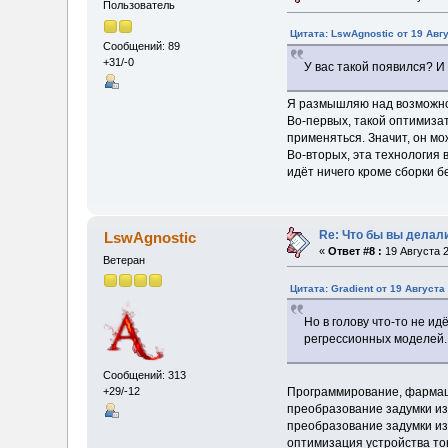
Пользователь
Цитата: LswAgnostic от 19 Авгу
Сообщений: 89
+31/-0
У вас такой появился? И 
Я размышляю над возможно
Во-первых, такой оптимизат
применяться. Значит, он мо
Во-вторых, эта технология 
идёт ничего кроме сборки 
Re: Что бы вы делал
LswAgnostic
«
Ответ #8 :
19 Августа 2
Ветеран
Цитата: Gradient от 19 Августа 
Но в голову что-то не и
регрессионных моделей.
Сообщений: 313
+29/-12
Программирование, фармаце
преобразование задумки из
преобразование задумки из
оптимизация устройства то