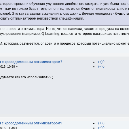
екоторого времени обучения-улучшения дипблю, его создатели уже были неспо
 - нам не только будет трудно понять, что же он будет оптимизировать, но и 
ожно). Это как загадывать желания злому джину. Вечная молодость - будь стат
овать оптимизатором неизвестной спецификации.
 опасности оптимизатора. Но то, что он написал, касается продукта на осно
ю решения (например, Q-Learning, веса сети которого настраивается этим ч
ИИ, который, разумеется, опасен, а о процессе, который потенциально может 
и с кроссдоменным оптимизатором?
(+)0
(−)0
016, 10:59 »
думаете как его использовать? )
и с кроссдоменным оптимизатором?
(+)0
(−)0
016, 11:38 »