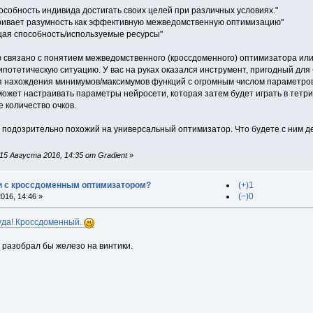
особность индивида достигать своих целей при различных условиях."
ривает разумность как эффективную межведомственную оптимизацию"
ая способность/используемые ресурсы"
связано с понятием межведомственного (кроссдоменного) оптимизатора или
отетическую ситуацию. У вас на руках оказался инструмент, пригодный дл
я нахождения минимумов/максимумов функций с огромным числом параметров
жет настраивать параметры нейросети, которая затем будет играть в тетрис
 количество очков.
т, подозрительно похожий на универсальный оптимизатор. Что будете с ним де
5 Августа 2016, 14:35 от Gradient
»
и с кроссдоменным оптимизатором?
(+)1
(−)0
016, 14:46 »
куда! Кроссдоменный.
и разобрал бы железо на винтики.