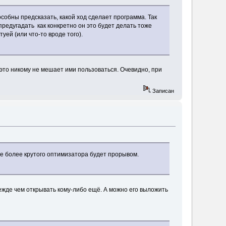
собны предсказать, какой ход сделает программа. Так
предугадать как конкретно он это будет делать тоже
уей (или что-то вроде того).
 это никому не мешает ими пользоваться. Очевидно, при
Записан
е более крутого оптимизатора будет прорывом.
ежде чем открывать кому-либо ещё. А можно его выложить