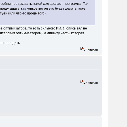
собны предсказать, какой ход сделает программа. Так
предугадать как конкретно он это будет делать тоже
уей (или что-то вроде того).
ве оптимизатора, то есть сильного ИИ. Я описывал не
итерским оптимизатором), а лишь ту часть, которая
его породить.
Записан
Записан