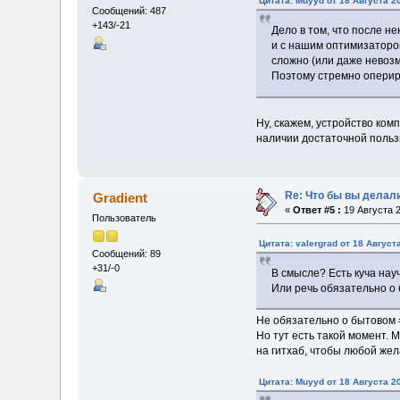
Цитата: Muyyd от 18 Августа 20
Сообщений: 487
+143/-21
Дело в том, что после н
и с нашим оптимизатором
сложно (или даже невозм
Поэтому стремно оперир
Ну, скажем, устройство ком
наличии достаточной пользы
Re: Что бы вы делал
Gradient
«
Ответ #5 :
19 Августа 2
Пользователь
Цитата: valergrad от 18 Август
Сообщений: 89
+31/-0
В смысле? Есть куча на
Или речь обязательно о
Не обязательно о бытовом 
Но тут есть такой момент.
на гитхаб, чтобы любой жел
Цитата: Muyyd от 18 Августа 20