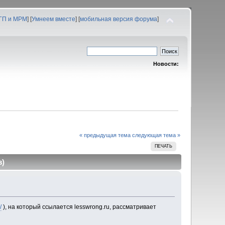
 ГП и МРМ
] [
Умнеем вместе
] [
мобильная версия форума
]
Новости:
« предыдущая тема
следующая тема »
ПЕЧАТЬ
з)
/
), на который ссылается lesswrong.ru, рассматривает