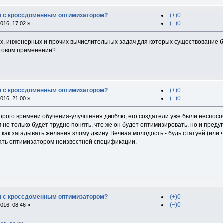
и с кроссдоменным оптимизатором?
(+)0
(−)0
016, 17:02 »
ых, инженерных и прочих вычислительных задач для которых существование 
ытовом применении?
и с кроссдоменным оптимизатором?
(+)0
(−)0
016, 21:00 »
торого времени обучения-улучшения дипблю, его создатели уже были неспособ
не только будет трудно понять, что же он будет оптимизировать, но и предуг
 как загадывать желания злому джину. Вечная молодость - будь статуей (или ч
ать оптимизатором неизвестной спецификации.
и с кроссдоменным оптимизатором?
(+)0
(−)0
016, 08:46 »