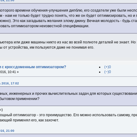
16, 21:00
екоторого времени обучения-улучшения дипблю, его создатели уже были неспо
 - нам не только будет трудно понять, что же он будет оптимизировать, но и 
ожно). Это как загадывать желания злому джину. Вечная молодость - будь стат
овать оптимизатором неизвестной спецификации.
пьютера или даже машины никто из нас во всей полноте деталей не знает. Но
 от устройства, им пользуются даже не понимая его.
и с кроссдоменным оптимизатором?
(+)0
(−)0
016, 10:41 »
а 2016, 17:02
учных, инженерных и прочих вычислительных задач для которых существовани
 бытовом применении?
=)
 Мощный оптимизатор - это преимущество. Его можно использовать самому, пр
ающий применял его, как захочет.
16, 21:00