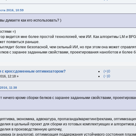
ста 2016, 10:59
вы думаете как его использовать? )
стями =)
ор видится мне более простой технологией, чем ИИ. Как алгоритмы LM и BFGS
жет появиться раньше.
выглядит более безопасной, чем сильный ИИ, но при этом она может справлят
белков с заранее заданными свойствами, проектирования наноботов и более 
и с кроссдоменным оптимизатором?
(+)0
(−)0
016, 12:18 »
2016, 11:38
дёт ничего кроме сборки белков с заранее заданными свойствами, проектиров
птивка, экономика, адвокатура, пропаганда/маркетинг/реклама, оптимизаци
делия в цельный проект для сборки из готовых комплектующих и алгоритмов
делия в производственную цепочку,
камака (и аналогов), оптимизация поддержания устойчивого состояния плазмы