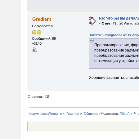
Re: Что бы вы делал
Gradient
«
Ответ #9 :
20 Августа 2
Пользователь
Цитата: LswAgnostic от 19 Авгу
Сообщений: 89
+31/-0
Программирование, фарм
преобразование задумки
преобразование задумки
оптимизация устройства 
Хорошие варианты, спасиб
Страницы: [
1
]
Форум LessWrong.ru
»
Главное
»
Общение
(Модератор:
fil0sof
) »
Чт