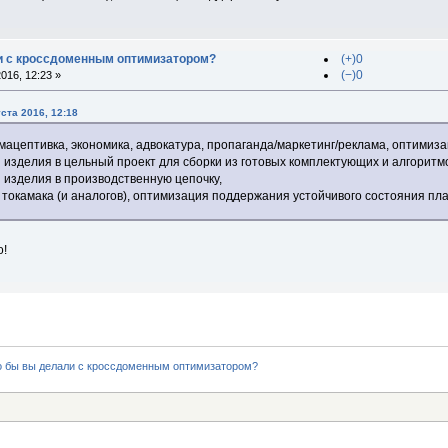
и с кроссдоменным оптимизатором?
(+)0
(−)0
016, 12:23 »
ста 2016, 12:18
ацептивка, экономика, адвокатура, пропаганда/маркетинг/реклама, оптимиз
 изделия в цельный проект для сборки из готовых комплектующих и алгоритм
 изделия в производственную цепочку,
токамака (и аналогов), оптимизация поддержания устойчивого состояния пла
о!
о бы вы делали с кроссдоменным оптимизатором?