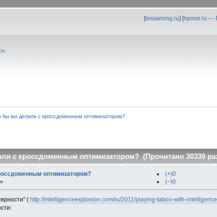
[
lesswrong.ru
] [
hpmor.ru —
сь
.
о бы вы делали с кроссдоменным оптимизатором?
али с кроссдоменным оптимизатором? (Прочитано 30339 ра
кроссдоменным оптимизатором?
(+)0
(−)0
 »
ярности" (
http://intelligenceexplosion.com/ru/2011/playing-taboo-with-intelligence
сти: