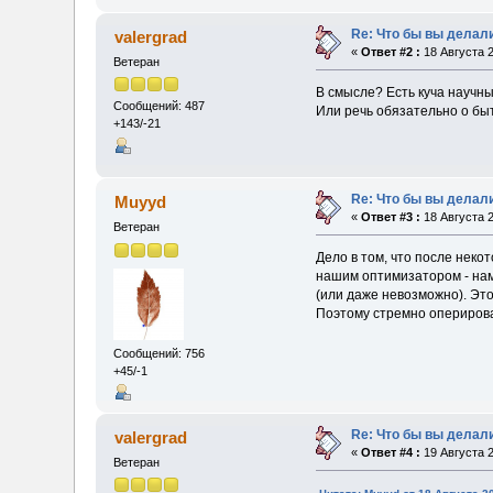
Re: Что бы вы делал
valergrad
«
Ответ #2 :
18 Августа 2
Ветеран
В смысле? Есть куча научн
Сообщений: 487
Или речь обязательно о б
+143/-21
Re: Что бы вы делал
Muyyd
«
Ответ #3 :
18 Августа 2
Ветеран
Дело в том, что после неко
нашим оптимизатором - нам 
(или даже невозможно). Это
Поэтому стремно опериров
Сообщений: 756
+45/-1
Re: Что бы вы делал
valergrad
«
Ответ #4 :
19 Августа 2
Ветеран