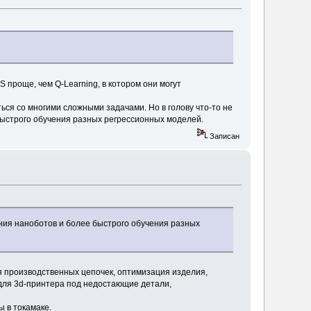
 проще, чем Q-Learning, в котором они могут
ься со многими сложными задачами. Но в голову что-то не
быстрого обучения разных регрессионных моделей.
Записан
ания наноботов и более быстрого обучения разных
я производственных цепочек, оптимизация изделия,
 для 3d-принтера под недостающие детали,
 в токамаке.