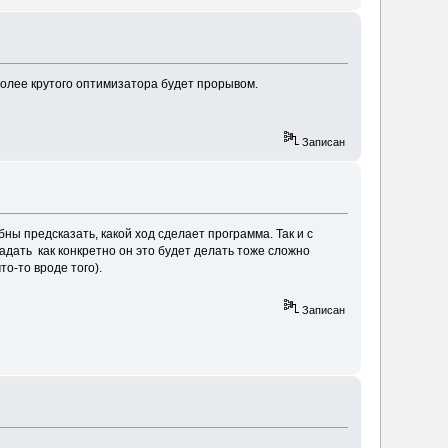
более крутого оптимизатора будет прорывом.
Записан
ны предсказать, какой ход сделает программа. Так и с
адать как конкретно он это будет делать тоже сложно
то-то вроде того).
Записан