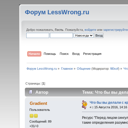
Форум LessWrong.ru
Добро пожаловать,
Гость
. Пожалуйста,
войдите
или
зарегистрируйте
Начало
Помощь
Поиск
Вход
Регистрация
Форум LessWrong.ru
»
Главное
»
Общение
(Модератор:
fil0sof
) »
Чт
Страницы: [
1
]
Автор
Тема: Что бы вы дел
Что бы вы делали с 
Gradient
«
:
15 Августа 2016, 14:16
Пользователь
Ресурс "Перед лицом сингул
Сообщений: 89
такие определения разумно
+31/-0