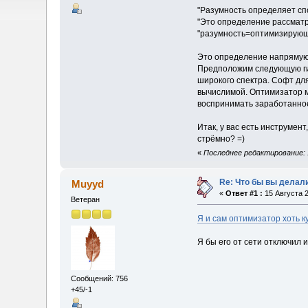
"Разумность определяет сп
"Это определение рассмат
"разумность=оптимизирующ
Это определение напрямую 
Предположим следующую гип
широкого спектра. Софт дл
вычислимой. Оптимизатор мо
воспринимать заработанное
Итак, у вас есть инструмен
стрёмно? =)
«
Последнее редактирование: 1
Re: Что бы вы делал
Muyyd
«
Ответ #1 :
15 Августа 2
Ветеран
Я и сам оптимизатор хоть 
Я бы его от сети отключил 
Сообщений: 756
+45/-1