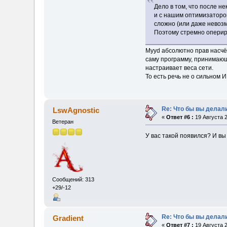
Дело в том, что после н
и с нашим оптимизатором
сложно (или даже невозм
Поэтому стремно оперир
Myyd абсолютно прав насчёт
саму программу, принимающу
настраивает веса сети.
То есть речь не о сильном 
Re: Что бы вы делал
LswAgnostic
«
Ответ #6 :
19 Августа 2
Ветеран
У вас такой появился? И вы 
Сообщений: 313
+29/-12
Re: Что бы вы делал
Gradient
«
Ответ #7 :
19 Августа 2