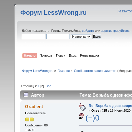
Форум LessWrong.ru
[
lesswro
Добро пожаловать,
Гость
. Пожалуйста,
войдите
или
зарегистрируйтесь
.
Начало
Помощь
Поиск
Вход
Регистрация
Форум LessWrong.ru
»
Главное
»
Сообщество рационалистов
(Модерат
Страницы:
1
[
2
]
Все
Автор
Тема: Борьба с дезинфо
Re: Борьба с дезинфор
Gradient
«
Ответ #15 :
18 Июня 2020, 
Пользователь
(−)0
Сообщений: 89
+31/-0