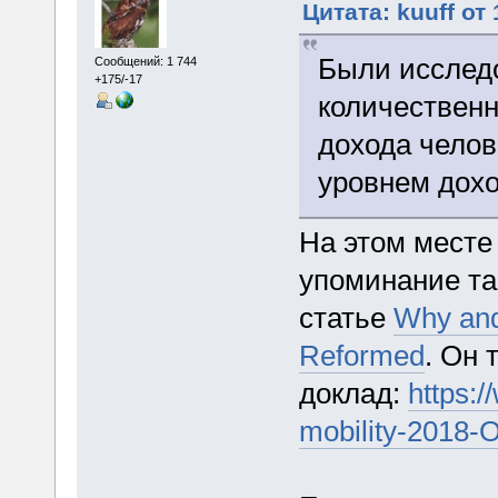
Цитата: kuuff от
Были исследо
Сообщений: 1 744
+175/-17
количественн
дохода челов
уровнем дохо
На этом месте 
упоминание та
статье
Why and
Reformed
. Он 
доклад:
https:/
mobility-2018-