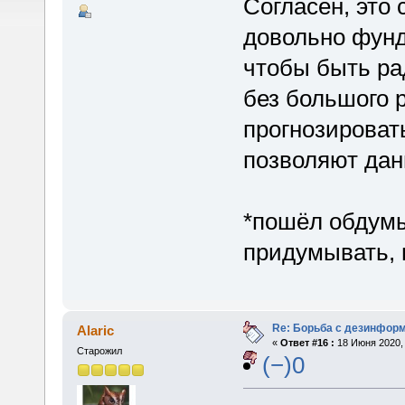
Согласен, это 
довольно фунд
чтобы быть ра
без большого р
прогнозироват
позволяют дан
*пошёл обдумы
придумывать, 
Re: Борьба с дезинфор
Alaric
«
Ответ #16 :
18 Июня 2020, 
Старожил
(−)0