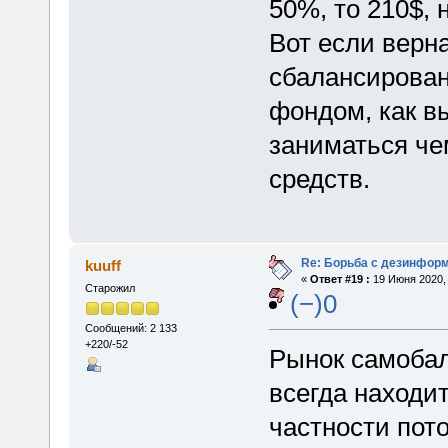
50%, то 210$, 
Вот если верна
сбалансирован
фондом, как в
заниматься че
средств.
Re: Борьба с дезинфор
kuuff
«
Ответ #19 :
19 Июня 2020, 
Старожил
(−)0
Сообщений: 2 133
+220/-52
Рынок самобала
всегда находит
частности пото