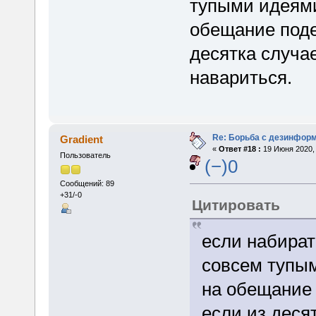
тупыми идеями
обещание поде
десятка случа
навариться.
Re: Борьба с дезинфор
Gradient
«
Ответ #18 :
19 Июня 2020, 
Пользователь
(−)0
Сообщений: 89
+31/-0
Цитировать
если набират
совсем тупым
на обещание 
если из деся