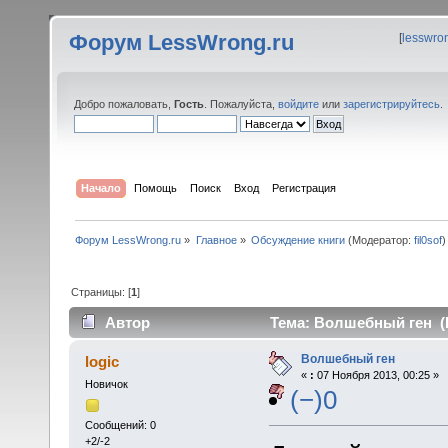
Форум LessWrong.ru
[
lesswro
Добро пожаловать,
Гость
. Пожалуйста,
войдите
или
зарегистрируйтесь
.
Начало
Помощь
Поиск
Вход
Регистрация
Форум LessWrong.ru
»
Главное
»
Обсуждение книги
(Модератор:
fil0sof
)
Страницы: [
1
]
Автор
Тема: Волшебный ген (П
Волшебный ген
logic
«
:
07 Ноября 2013, 00:25 »
Новичок
(−)0
Сообщений: 0
+2/-2