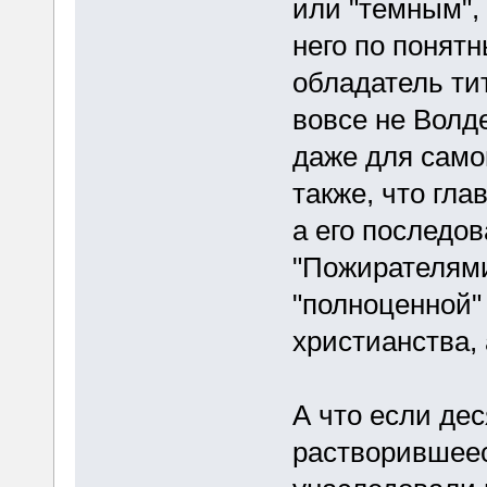
или "темным",
него по понят
обладатель ти
вовсе не Волде
даже для само
также, что гла
а его последо
"Пожирателями
"полноценной"
христианства, 
А что если де
растворившеес