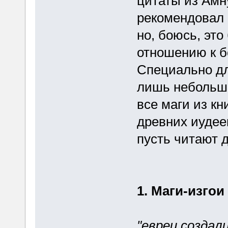
цитаты из Амн
рекомендовал 
но, боюсь, это
отношению к 
Специально для
лишь небольшо
все маги из к
древних иудее
пусть читают 
1. Маги-изгои
"евреи созда