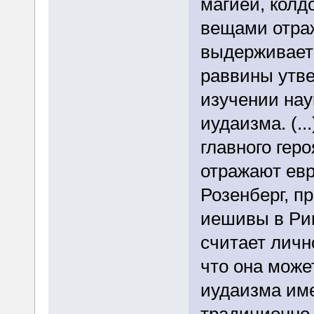
магией, колд
вещами отраж
выдерживает 
раввины утве
изучении нау
иудаизма. (..
главного геро
отражают ев
Розенберг, п
иешивы в Ри
считает личн
что она може
иудаизма име