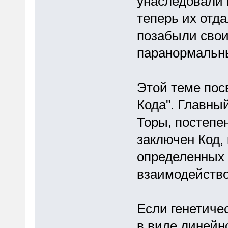
унаследовали 
теперь их отд
позабыли свои
паранормальны
Этой теме пос
Кода". Главны
Торы, постепе
заключен Код,
определенных 
взаимодейство
Если генетиче
в виде линейн