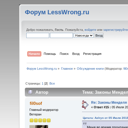
Форум LessWrong.ru
Добро пожаловать,
Гость
. Пожалуйста,
войдите
или
зарегистрируйте
Начало
Помощь
Поиск
Вход
Регистрация
Форум LessWrong.ru
»
Главное
»
Обсуждение книги
(Модератор:
fil
Страницы:
1
[
2
]
Все
Автор
Тема: Законы Менделя
Re: Законы Менделя 
fil0sof
«
Ответ #15 :
05 Июля 20
Главный модератор
Ветеран
Цитата: Aelryn от 05 Июля 2018
Меня во время прочтени