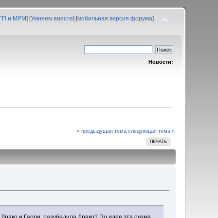
 ГП и МРМ
] [
Умнеем вместе
] [
мобильная версия форума
]
Новости:
« предыдущая тема
следующая тема »
ПЕЧАТЬ
Драко и Гарри, разубедила Драко? По идее эта схема