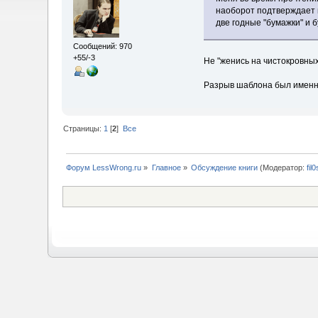
наоборот подтверждает г
две годные "бумажки" и б
Сообщений: 970
+55/-3
Не "женись на чистокровных
Разрыв шаблона был именно 
Страницы:
1
[
2
]
Все
Форум LessWrong.ru
»
Главное
»
Обсуждение книги
(Модератор:
fil