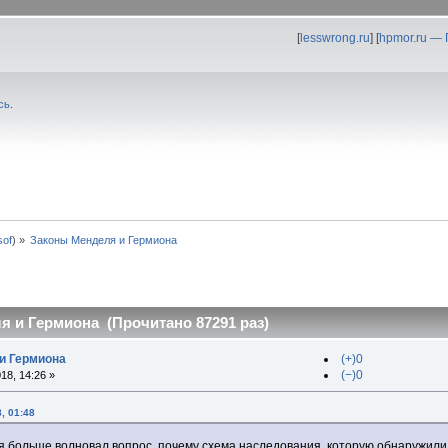
[
lesswrong.ru
] [
hpmor.ru —
сь
.
0sof
) »
Законы Менделя и Гермиона
 и Гермиона (Прочитано 87291 раз)
и Гермиона
(+)0
(−)0
18, 14:26 »
, 01:48
я больше волновал вопрос, почему схема наследования, которую обнаружили 