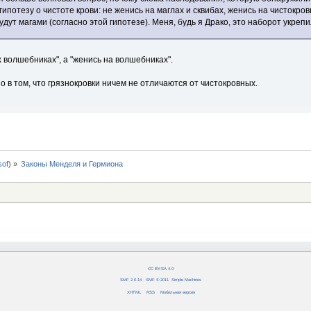
ипотезу о чистоте крови: не женись на маглах и сквибах, женись на чистокро
удут магами (согласно этой гипотезе). Меня, будь я Драко, это наборот укреп
 волшебниках", а "женись на волшебниках".
в том, что грязнокровки ничем не отличаются от чистокровных.
0sof
) »
Законы Менделя и Гермиона
CC BY-SA 4.0
SMF 2.0.14
|
SMF © 2011
,
Simple Machines
XHTML
RSS
Мобильная версия