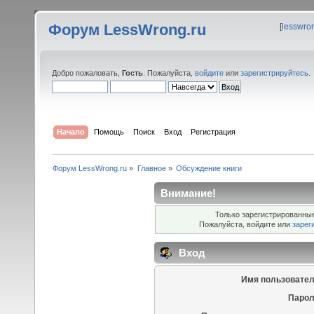
Форум LessWrong.ru
[
lesswro
Добро пожаловать,
Гость
. Пожалуйста,
войдите
или
зарегистрируйтесь
.
Начало
Помощь
Поиск
Вход
Регистрация
Форум LessWrong.ru
»
Главное
»
Обсуждение книги
Внимание!
Только зарегистрированные
Пожалуйста, войдите или
зарег
Вход
Имя пользовател
Парол