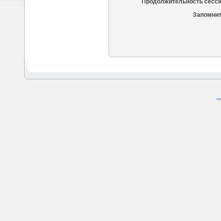
Продолжительность сесси
Запомнит
SM