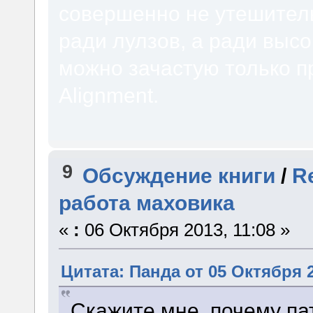
совершенно не утешитель
ради лулзов, а ради высо
можно зачастую только п
Alignment.
9
Обсуждение книги
/
R
работа маховика
«
:
06 Октября 2013, 11:08 »
Цитата: Панда от 05 Октября 2
Скажите мне, почему па