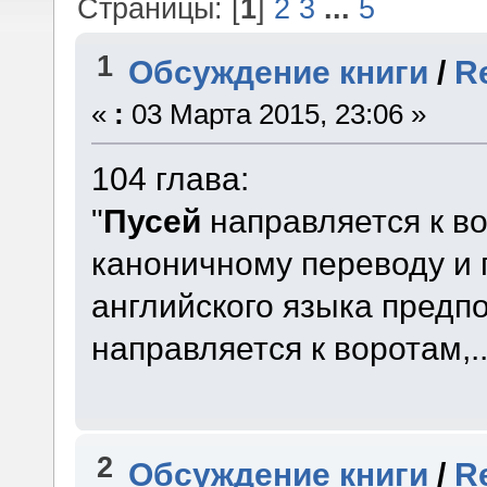
Страницы: [
1
]
2
3
...
5
1
Обсуждение книги
/
R
«
:
03 Марта 2015, 23:06 »
104 глава:
"
Пусей
направляется к вор
каноничному переводу и
английского языка предп
направляется к воротам,..
2
Обсуждение книги
/
R