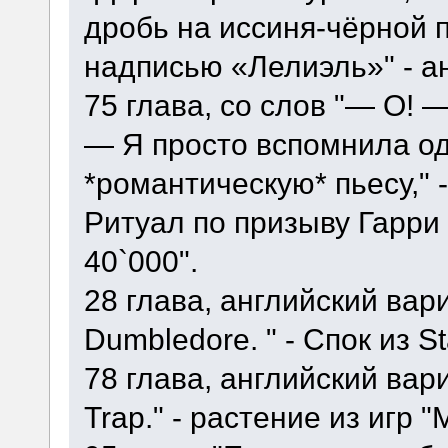
дробь на иссиня-чёрной 
надписью «Лелиэль»" - ан
75 глава, со слов "— О! 
— Я просто вспомнила о
*романтическую* пьесу," -
Ритуал по призыву Гарри
40`000".
28 глава, английский вариа
Dumbledore. " - Спок из St
78 глава, английский вариа
Trap." - растение из игр "M