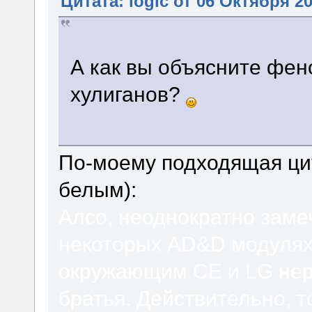
Цитата: logic от 06 Октября 20
А как вы объясните фе
хулиганов?
По-моему подходящая цит
белым):
Алсо, неоднократно заме
некоторых AD&D модулях,
окружающим CE и LG нере
братья. Действительно, т