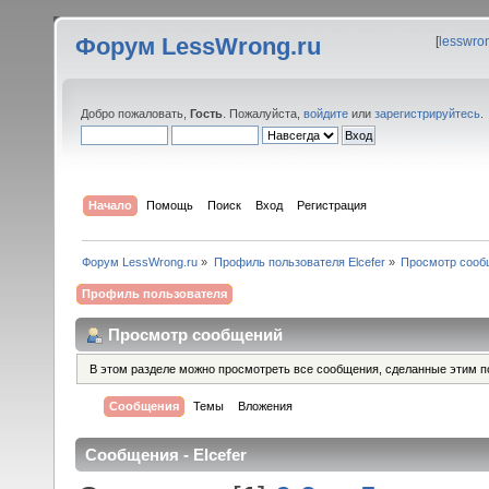
Форум LessWrong.ru
[
lesswro
Добро пожаловать,
Гость
. Пожалуйста,
войдите
или
зарегистрируйтесь
.
Начало
Помощь
Поиск
Вход
Регистрация
Форум LessWrong.ru
»
Профиль пользователя Elcefer
»
Просмотр сооб
Профиль пользователя
Просмотр сообщений
В этом разделе можно просмотреть все сообщения, сделанные этим п
Сообщения
Темы
Вложения
Сообщения - Elcefer