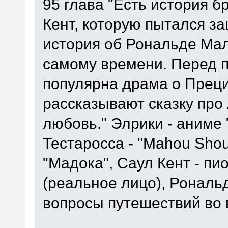
95 глава "Есть история 
Кент, которую пытался за
история об Рональде Мал
самому времени. Перед 
популярна драма о Преци
рассказывают сказку про
любовь." Элрики - аниме
Тестаросса - "Mahou Shouj
"Мадока", Саул Кент - пи
(реальное лицо), Рональд
вопросы путешествий во 