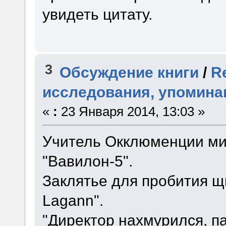
увидеть цитату.
3
Обсуждение книги
/
R
исследования, упомин
«
:
23 Января 2014, 13:03 »
Учитель Окклюменции мис
"Вавилон-5".
Заклятье для пробития щи
Lagann".
"Директор нахмурился, п