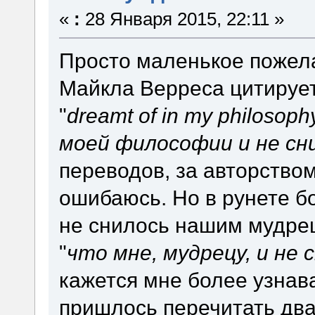
«
:
28 Января 2015, 22:11 »
Просто маленькое пожел
Майкла Верреса цитирует
"
dreamt of in my philosoph
моей философии и не сн
переводов, за авторство
ошибаюсь. Но в рунете б
не снилось нашим мудре
"
что мне, мудрецу, и не 
кажется мне более узна
пришлось перечитать два