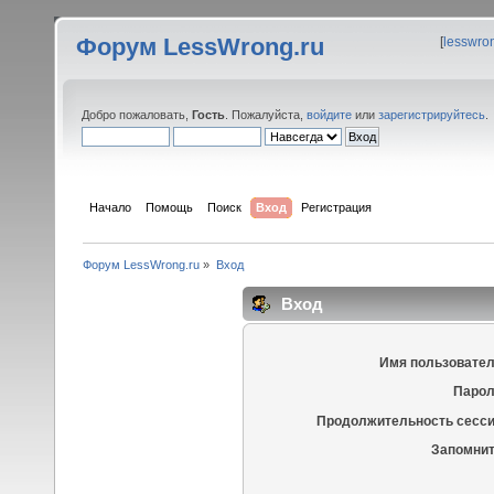
Форум LessWrong.ru
[
lesswro
Добро пожаловать,
Гость
. Пожалуйста,
войдите
или
зарегистрируйтесь
.
Начало
Помощь
Поиск
Вход
Регистрация
Форум LessWrong.ru
»
Вход
Вход
Имя пользовател
Парол
Продолжительность сесси
Запомнит