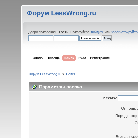
Форум LessWrong.ru
Добро пожаловать,
Гость
. Пожалуйста,
войдите
или
зарегистрируйте
Начало
Помощь
Поиск
Вход
Регистрация
Форум LessWrong.ru
»
Поиск
Параметры поиска
Искать:
От польз
Порядок сор
С
Возраст со