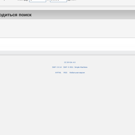
одиться поиск
CC BY-SA 4.0
SMF 2.0.14
|
SMF © 2011
,
Simple Machines
XHTML
RSS
Мобильная версия