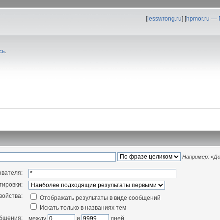
[
lesswrong.ru
] [
hpmor.ru —
сь
.
Например:
«До
ователя:
тировки:
войства:
Отображать результаты в виде сообщений
Искать только в названиях тем
общения:
между
и
дней