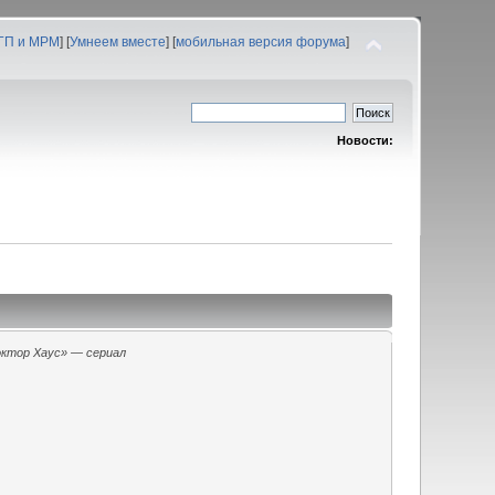
 ГП и МРМ
] [
Умнеем вместе
] [
мобильная версия форума
]
Новости:
ктор Хаус» — сериал