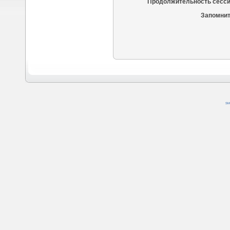
Продолжительность сесси
Запомнит
SM