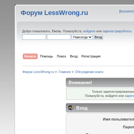
Форум LessWrong.ru
[
lesswro
Добро пожаловать,
Гость
. Пожалуйста,
войдите
или
зарегистрируйтесь
.
Начало
Помощь
Поиск
Вход
Регистрация
Форум LessWrong.ru
»
Главное
»
Обсуждение книги
Внимание!
Только зарегистрированные
Пожалуйста, войдите или
зарег
Вход
Имя пользовател
Парол