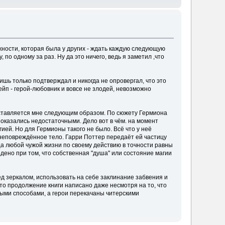
жности, которая была у других - ждать каждую следующую
 по одному за раз. Ну да это ничего, ведь я заметил ,что
ишь только подтверждал и никогда не опровергал, что это
нейп - герой-любовник и вовсе не злодей, невозможно
ставляется мне следующим образом. По сюжету Гермиона
 показались недостаточными. Дело вот в чём. на момент
ей. Но для Гермионы такого не было. Всё что у неё
неповреждённое тело. Гарри Поттер передаёт ей частицу
ца любой чужой жизни по своему действию в точности равны
ено при том, что собственная "душа" или состояние магии
ед зеркалом, использовать на себе заклинание забвения и
что продолжение книги написано даже несмотря на то, что
ыми способами, а герои перекачаны читерскими