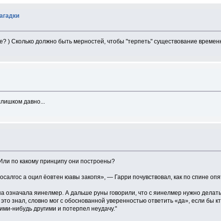
загадки
е? ) Сколько должно быть мерностей, чтобы "терпеть" существование времен
слишком давно...
Или по какому принципу они построены?
восалгос а оцил ёовтен юавы закопя», — Гарри почувствовал, как по спине оп
а означала яинелмер. А дальше руны говорили, что с яинелмер нужно делать 
 это знал, словно мог с обоснованной уверенностью ответить «да», если бы кт
кими-нибудь другими и потерпел неудачу."