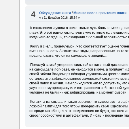
4
Обсуждение книги
/
Мнение после прочтения книги
«
:
11 Декабря 2016, 15:34 »
К сожалению я узнал о книге только чуть больше месяца на
главу. Это всё равно как получить уже готовую коллекцию иг
когда чего-то ждёшь, то ожидания с большой вероятностью
Книгу я счёл... приемлемой. Что соответствует оценке "оче
именно он и есть. А сюжетные ходы, направленные на то чтоб
предположить, что он на самом деле злодей....
Пожалуй самый умеренно сильный когнитивный диссонанс 
на самом деле погибает, не находится в коме, а погибает и
своей гибели Волдеморт обладал улучшеными крестражами, 
осталось это зафиксированное заморозкой состояние мозг
своей магии и жизни. Нам приходится как-то допустить, чт
улучшенному крестражу или возвращению собственной души 
человека не были никак зафиксированы на момент смерти.
Кстати, а вы слышали такую версию, что существует и ещё 
ложной памяти для того чтобы вообразить себя Юдковским. 
он вроде как обещал, что продолжения не будет, что поч
сверспособностями и артефактами. И - бац! - последние гла