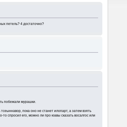
ных петель? 4 достаточно?
ять побежали мурашки.
тсеыннавор, пока оно не станет илопарт, а затем взять
о-то спросил его, можно ли про юавы сказать восалгос или