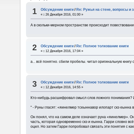
1
Обсуждение книги
/
Re: Ружья на стене, вопросы и 
«
:
26 Декабря 2016, 01:00 »
А в скольки-мерном пространстве происходит повествовани
2
Обсуждение книги
/
Re: Полное толкование книги
«
:
12 Декабря 2016, 17:04 »
а... всё понятно. сбили пробелы. читал оригинальную книгу 
3
Обсуждение книги
/
Re: Полное толкование книги
«
:
12 Декабря 2016, 14:55 »
Кто-нибудь расшифровал смысл слов ложного понимания? 
" - Руны гласят: «яинелмер тсеыннавор илопарт скэ еынна 
Он понял, что на самом деле означает руна «яинелмер». Он
часть, которая одновременно скэ и еынна. Гарри словно всё
оцил. Но затем Гарри попробовал связать эти понятия с ка