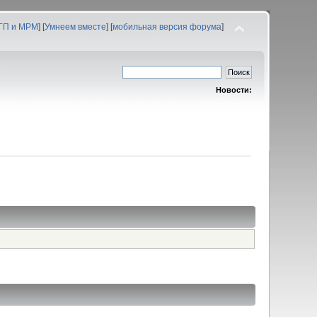
 ГП и МРМ
] [
Умнеем вместе
] [
мобильная версия форума
]
Новости: