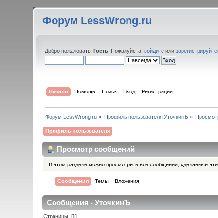
Форум LessWrong.ru
Добро пожаловать,
Гость
. Пожалуйста,
войдите
или
зарегистрируйте
Начало
Помощь
Поиск
Вход
Регистрация
Форум LessWrong.ru
»
Профиль пользователя УточкинЪ
»
Просмот
Профиль пользователя
Просмотр сообщений
В этом разделе можно просмотреть все сообщения, сделанные эт
Сообщения
Темы
Вложения
Сообщения - УточкинЪ
Страницы: [
1
]