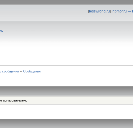
[
lesswrong.ru
] [
hpmor.ru —
сь
.
р сообщений
»
Сообщения
им пользователем.