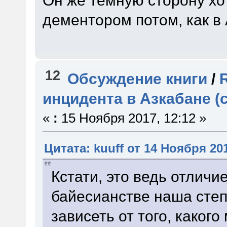
Он же тёмную сторону хот
дементором потом, как в
12
Обсуждение книги
/
инцидента в Азкабане (
«
:
15 Ноября 2017, 12:12 »
Цитата: kuuff от 14 Ноября 201
Кстати, это ведь отличи
байесианстве наша сте
зависеть от того, каког