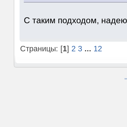
С таким подходом, надеюс
Страницы: [
1
]
2
3
...
12
SM