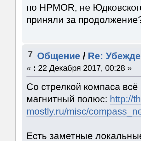
по HPMOR, не Юдковского
приняли за продолжение
7
Общение
/
Re: Убежд
«
:
22 Декабря 2017, 00:28 »
Со стрелкой компаса всё
магнитный полюс:
http://t
mostly.ru/misc/compass_ne
Есть заметные локальны