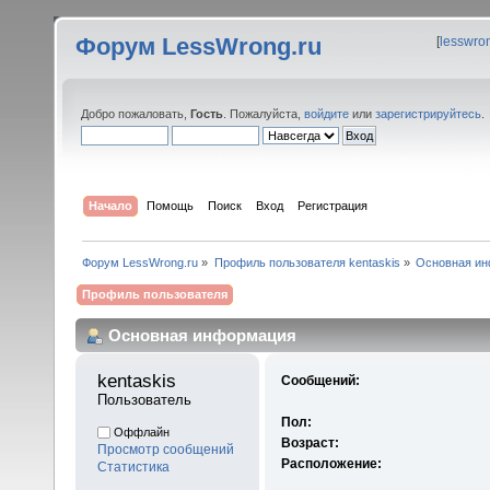
Форум LessWrong.ru
[
lesswro
Добро пожаловать,
Гость
. Пожалуйста,
войдите
или
зарегистрируйтесь
.
Начало
Помощь
Поиск
Вход
Регистрация
Форум LessWrong.ru
»
Профиль пользователя kentaskis
»
Основная и
Профиль пользователя
Основная информация
kentaskis 
Сообщений:
Пользователь
Пол:
Оффлайн
Возраст:
Просмотр сообщений
Расположение:
Статистика