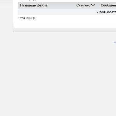
Название файла
Скачано
Сообщен
У пользовате
Страницы: [
1
]
SM