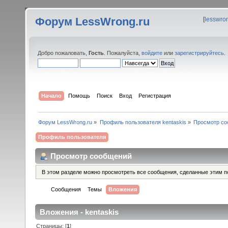
Форум LessWrong.ru
[
lesswro
Добро пожаловать,
Гость
. Пожалуйста,
войдите
или
зарегистрируйтесь
.
Начало
Помощь
Поиск
Вход
Регистрация
Форум LessWrong.ru
»
Профиль пользователя kentaskis
»
Просмотр со
Профиль пользователя
Просмотр сообщений
В этом разделе можно просмотреть все сообщения, сделанные этим п
Сообщения
Темы
Вложения
Вложения - kentaskis
Страницы: [
1
]