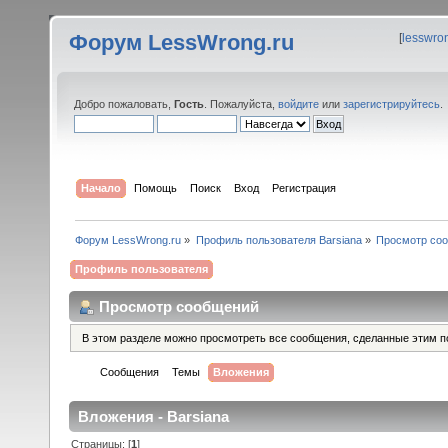
Форум LessWrong.ru
[
lesswro
Добро пожаловать,
Гость
. Пожалуйста,
войдите
или
зарегистрируйтесь
.
Начало
Помощь
Поиск
Вход
Регистрация
Форум LessWrong.ru
»
Профиль пользователя Barsiana
»
Просмотр со
Профиль пользователя
Просмотр сообщений
В этом разделе можно просмотреть все сообщения, сделанные этим п
Сообщения
Темы
Вложения
Вложения - Barsiana
Страницы: [
1
]