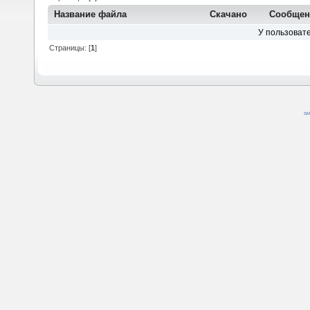
Название файла
Скачано
Сообщен
У пользовате
Страницы: [
1
]
SM