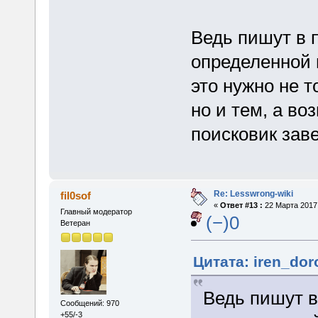
Ведь пишут в 
определенной 
это нужно не 
но и тем, а во
поисковик заве
Re: Lesswrong-wiki
fil0sof
«
Ответ #13 :
22 Марта 2017,
Главный модератор
(−)0
Ветеран
Цитата: iren_dor
Ведь пишут в
Сообщений: 970
+55/-3