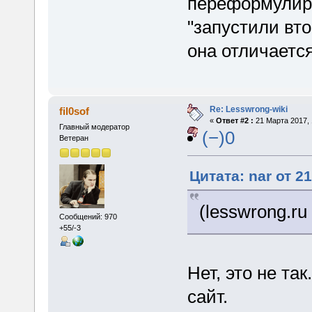
переформулиро
"запустили вт
она отличается
Re: Lesswrong-wiki
fil0sof
«
Ответ #2 :
21 Марта 2017, 
Главный модератор
(−)0
Ветеран
Цитата: nar от 2
(lesswrong.ru
Сообщений: 970
+55/-3
Нет, это не так
сайт.