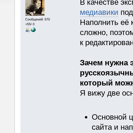
В качестве эк
медиавики
под
Сообщений: 970
Наполнить её 
+55/-3
сложно, поэто
к редактирова
Зачем нужна э
русскоязычны
который мож
Я вижу две ос
Основной ц
сайта и на