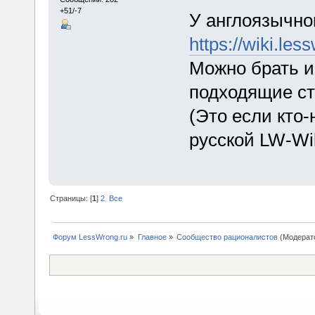
+51/-7
У англоязычно
https://wiki.l
Можно брать и
подходящие ст
(Это если кто-
русской LW-Wik
Страницы: [
1
]
2
Все
Форум LessWrong.ru
»
Главное
»
Сообщество рационалистов
(Модерат