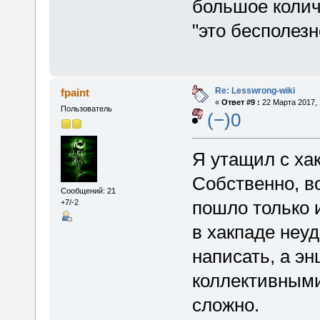
большое колич
"это бесполезн
Re: Lesswrong-wiki
fpaint
«
Ответ #9 :
22 Марта 2017, 
Пользователь
(−)0
Я утащил с ха
Собственно, во
Сообщений: 21
пошло только и
+7/-2
в хакпаде неу
написать, а э
коллективными
сложно.