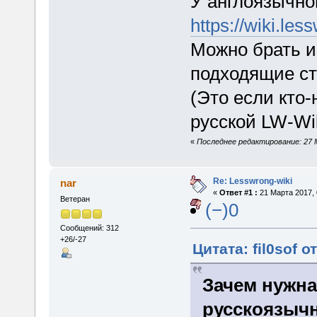
У англоязычно
https://wiki.l
Можно брать и
подходящие ст
(Это если кто-
русской LW-Wik
«
Последнее редактирование: 27 Ма
Re: Lesswrong-wiki
nar
«
Ответ #1 :
21 Марта 2017, 
Ветеран
(−)0
Сообщений: 312
+26/-27
Цитата: fil0sof о
Зачем нужна 
русскоязычн