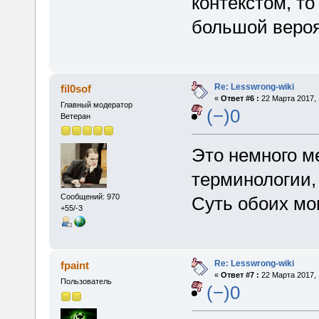
контекстом, то
большой веро
Re: Lesswrong-wiki
fil0sof
«
Ответ #6 :
22 Марта 2017, 
Главный модератор
(−)0
Ветеран
Это немного ме
терминологии,
Сообщений: 970
Суть обоих мои
+55/-3
Re: Lesswrong-wiki
fpaint
«
Ответ #7 :
22 Марта 2017, 
Пользователь
(−)0