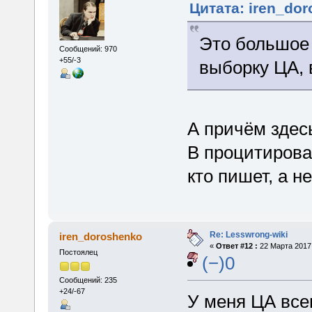
Цитата: iren_dor
Это большое 
Сообщений: 970
+55/-3
выборку ЦА, 
А причём здес
В процитирова
кто пишет, а не
Re: Lesswrong-wiki
iren_doroshenko
«
Ответ #12 :
22 Марта 2017,
Постоялец
(−)0
Сообщений: 235
+24/-67
У меня ЦА все