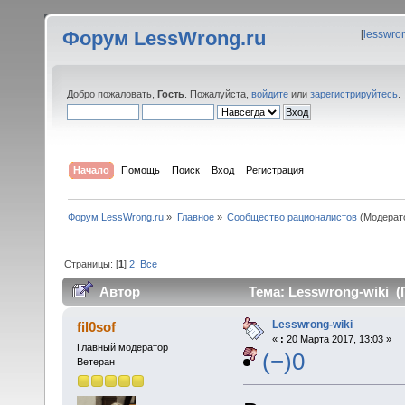
Форум LessWrong.ru
[
lesswro
Добро пожаловать,
Гость
. Пожалуйста,
войдите
или
зарегистрируйтесь
.
Начало
Помощь
Поиск
Вход
Регистрация
Форум LessWrong.ru
»
Главное
»
Сообщество рационалистов
(Модерат
Страницы: [
1
]
2
Все
Автор
Тема: Lesswrong-wiki (
Lesswrong-wiki
fil0sof
«
:
20 Марта 2017, 13:03 »
Главный модератор
(−)0
Ветеран