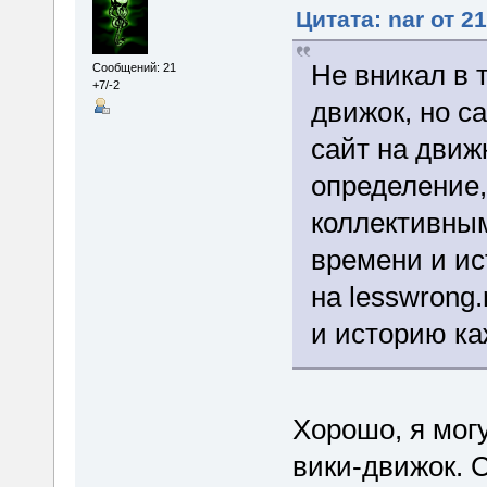
Цитата: nar от 2
Не вникал в 
Сообщений: 21
+7/-2
движок, но с
сайт на движк
определение,
коллективны
времени и ис
на lesswrong
и историю ка
Хорошо, я могу
вики-движок. 