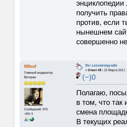
энциклопедии 
получить прав
против, если т
нынешнем сайт
совершенно не
Re: Lesswrong-wiki
fil0sof
«
Ответ #8 :
22 Марта 2017, 
Главный модератор
(−)0
Ветеран
Полагаю, посы
в том, что так
Сообщений: 970
смена площадк
+55/-3
В текущих реал