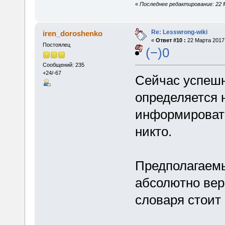
«
Последнее редактирование: 22 Ма
Re: Lesswrong-wiki
iren_doroshenko
«
Ответ #10 :
22 Марта 2017,
Постоялец
(−)0
Сообщений: 235
+24/-67
Сейчас успеш
определяется
информировать
никто.
Предполагаемы
абсолютно вер
словаря стоит