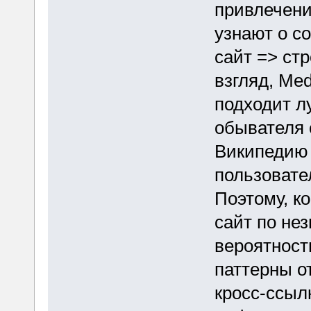
привлечени
узнают о с
сайт => ст
взгляд, Med
подходит лу
обывателя 
Википедию 
пользовател
Поэтому, к
сайт по не
вероятност
паттерны о
кросс-ссыл