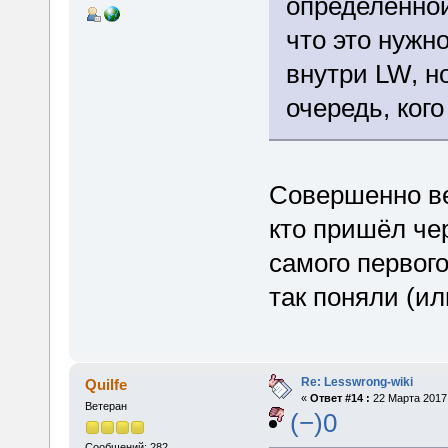
определенной
что это нужн
внутри LW, н
очередь, ког
Совершенно вер
кто пришёл чер
самого первог
так поняли (ил
Re: Lesswrong-wiki
Quilfe
«
Ответ #14 :
22 Марта 2017,
Ветеран
(−)0
Сообщений: 282