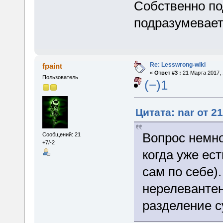
Собственно под
подразумеваетс
Re: Lesswrong-wiki
fpaint
«
Ответ #3 :
21 Марта 2017, 
Пользователь
(−)1
Цитата: nar от 2
Вопрос немно
Сообщений: 21
+7/-2
когда уже ест
сам по себе).
нерелевантен
разделение с