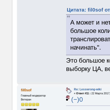
Цитата: fil0sof о
А может и не
большое кол
транслироват
начинать".
Это большое к
выборку ЦА, в
Re: Lesswrong-wiki
fil0sof
«
Ответ #11 :
22 Марта 2017,
Главный модератор
(−)0
Ветеран