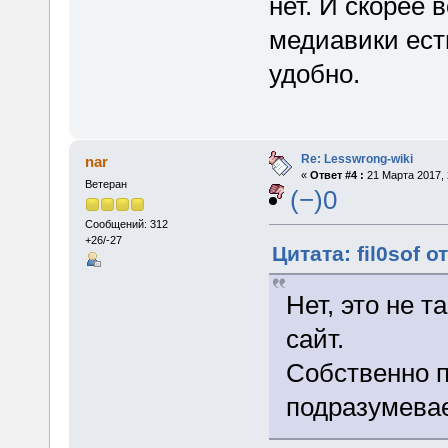
нет. И скорее в
медиавики есть
удобно.
Re: Lesswrong-wiki
nar
«
Ответ #4 :
21 Марта 2017, 
Ветеран
(−)0
Сообщений: 312
+26/-27
Цитата: fil0sof о
Нет, это не т
сайт.
Собственно п
подразумевае