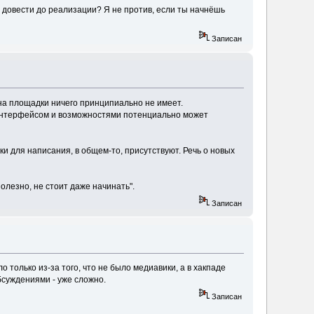
 довести до реализации? Я не против, если ты начнёшь
Записан
ена площадки ничего принципиально не имеет.
им интерфейсом и возможностями потенциально может
адки для написания, в общем-то, присутствуют. Речь о новых
олезно, не стоит даже начинать".
Записан
о только из-за того, что не было медиавики, а в хакпаде
бсуждениями - уже сложно.
Записан