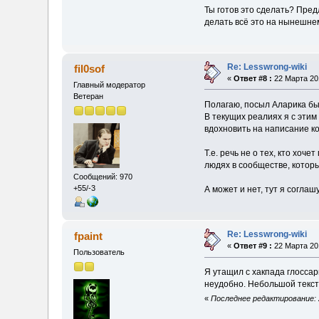
Ты готов это сделать? Пре
делать всё это на нынешнем
Re: Lesswrong-wiki
fil0sof
«
Ответ #8 :
22 Марта 201
Главный модератор
Ветеран
Полагаю, посыл Аларика был
В текущих реалиях я с этим
вдохновить на написание к
Т.е. речь не о тех, кто хоч
людях в сообществе, котор
Сообщений: 970
+55/-3
А может и нет, тут я согла
Re: Lesswrong-wiki
fpaint
«
Ответ #9 :
22 Марта 201
Пользователь
Я утащил с хакпада глосса
неудобно. Небольшой текст
«
Последнее редактирование: 2