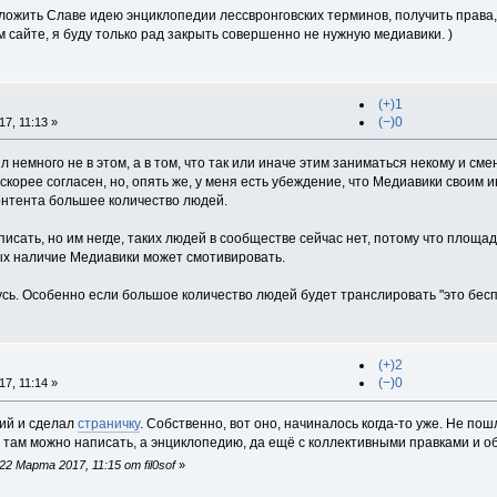
дложить Славе идею энциклопедии лессвронговских терминов, получить права,
 сайте, я буду только рад закрыть совершенно не нужную медиавики. )
(+)1
(−)0
7, 11:13 »
 немного не в этом, а в том, что так или иначе этим заниматься некому и см
 скорее согласен, но, опять же, у меня есть убеждение, что Медиавики сво
онтента большее количество людей.
ет писать, но им негде, таких людей в сообществе сейчас нет, потому что площ
ых наличие Медиавики может смотивировать.
шусь. Особенно если большое количество людей будет транслировать "это бесп
(+)2
(−)0
7, 11:14 »
рий и сделал
страничку
. Собственно, вот оно, начиналось когда-то уже. Не пошл
 там можно написать, а энциклопедию, да ещё с коллективными правками и о
2 Марта 2017, 11:15 от fil0sof
»