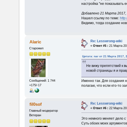
настройка "не показывать её
Добавлено 21 Марта 2017, 
Нашел ссылку по теме:
http
Видимо, тогда создание нов
Re: Lesswrong-wiki
Alaric
«
Ответ #5 :
21 Марта 201
Старожил
Цитата: nar от 21 Марта 2017, 
Не вижу препятствий к 
новой страницы я и прав
Именно так. Для создания н
Сообщений: 1 744
+175/-17
полагаю, что если кто-то з
Re: Lesswrong-wiki
fil0sof
«
Ответ #6 :
22 Марта 201
Главный модератор
Ветеран
Это немного меняет дело с 
Суть обоих моих аргументов