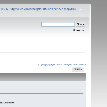
 ГП и МРМ
] [
Умнеем вместе
] [
мобильная версия форума
]
Новости:
« предыдущая тема
следующая тема »
ПЕЧАТЬ
тированию.