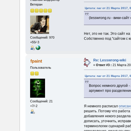
Ветеран
Цитата: nar от 21 Марта 2017, 
(lesswrong.ru - вики-сайт
Нет, это не так. Это сайт на
Сообщений: 970
Собственно под "сайтом с к
+55/-3
Re: Lesswrong-wiki
fpaint
«
Ответ #3 :
21 Марта 201
Пользователь
Цитата: nar от 21 Марта 2017, 
Вопрос немного другой - 
аргумент про разделение
Сообщений: 21
+7/-2
Я немного расписал
описан
решить. Потому что работа
добавления некого раздела 
дописать, уточнить, исправ
терминологии сценарий рабо