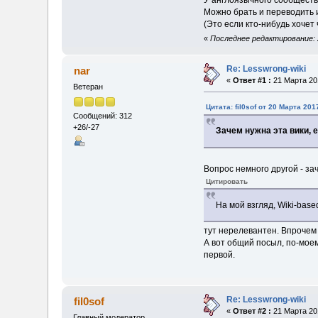
У англоязычного сообществ
Можно брать и переводить 
(Это если кто-нибудь хочет 
«
Последнее редактирование: 2
Re: Lesswrong-wiki
nar
«
Ответ #1 :
21 Марта 201
Ветеран
Цитата: fil0sof от 20 Марта 201
Сообщений: 312
+26/-27
Зачем нужна эта вики, 
Вопрос немного другой - заче
Цитировать
На мой взгляд, Wiki-bas
тут нерелевантен. Впрочем
А вот общий посыл, по-моем
первой.
Re: Lesswrong-wiki
fil0sof
«
Ответ #2 :
21 Марта 201
Главный модератор