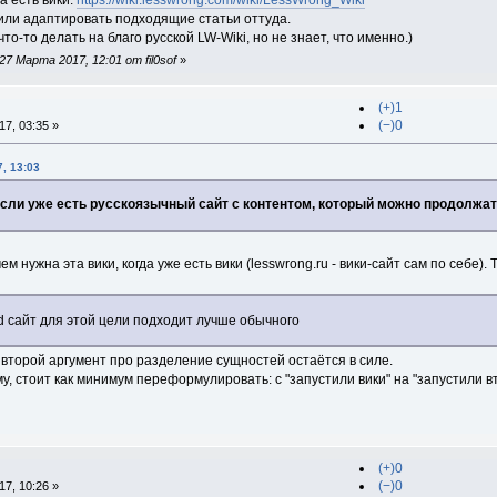
а есть вики:
https://wiki.lesswrong.com/wiki/LessWrong_Wiki
или адаптировать подходящие статьи оттуда.
что-то делать на благо русской LW-Wiki, но не знает, что именно.)
7 Марта 2017, 12:01 от fil0sof
»
(+)1
(−)0
7, 03:35 »
7, 13:03
если уже есть русскоязычный сайт с контентом, который можно продолжа
м нужна эта вики, когда уже есть вики (lesswrong.ru - вики-сайт сам по себе). 
ed сайт для этой цели подходит лучше обычного
 второй аргумент про разделение сущностей остаётся в силе.
у, стоит как минимум переформулировать: с "запустили вики" на "запустили в
(+)0
(−)0
7, 10:26 »