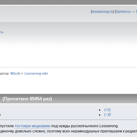
[
lesswrong.ru
] [
hpmor.ru —
сь
.
ратор:
fil0sof
) »
Lesswrong-wiki
 (Прочитано 85954 раз)
(+)1
(−)0
»
апустили
тестовую медиавики
под нужды русскоязычного Lesswrong.
одиночку довольно сложно, поэтому всех неравнодушных приглашаем к редак