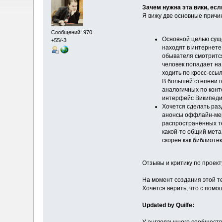
Зачем нужна эта вики, ес
Я вижу две основные причи
Сообщений: 970
Основной целью суще
+55/-3
находят в интернете 
обывателя смотрится
человек попадает на
ходить по кросс-ссы
В большей степени г
аналогичных по конт
интерфейс Википеди
Хочется сделать раз
анонсы оффлайн-меро
распространённых те
какой-то общий мета
скорее как библиотек
Отзывы и критику по проект
На момент создания этой те
Хочется верить, что с пом
Updated by Quilfe: