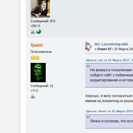
Сообщений: 970
+55/-3
Re: Lesswrong-wiki
fpaint
«
Ответ #7 :
22 Марта 201
Пользователь
Цитата: nar от 21 Марта 2017, 
Не вникал в технические 
сойдет) сайт с публичны
редактирование и истор
Сообщений: 21
+7/-2
Хорошо, я могу согласиться
имеем на lesswrong.ru реали
Цитата: Alaric от 21 Марта 2017
Лично я полагаю, что ес