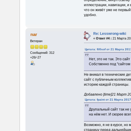
определение, кинул ссылку 
иллюстрации, навигации, и в
что он живёт уже не первый 
удобно.
Re: Lesswrong-wiki
nar
«
Ответ #4 :
21 Марта 201
Ветеран
Цитата: fil0sof от 21 Марта 201
Сообщений: 312
+26/-27
Нет, это не так. Это сайт
Собственно под "сайтом 
Не вникал в технические дет
сайт с публичным коллектив
историю каждой страницы.
Добавлено [time]21 Март 201
Цитата: fpaint от 21 Марта 2017
Друпальный сайт так не 
на нём нет. И скорее все
Возможно, я не в курсе, но
страницу перед дальнейшим