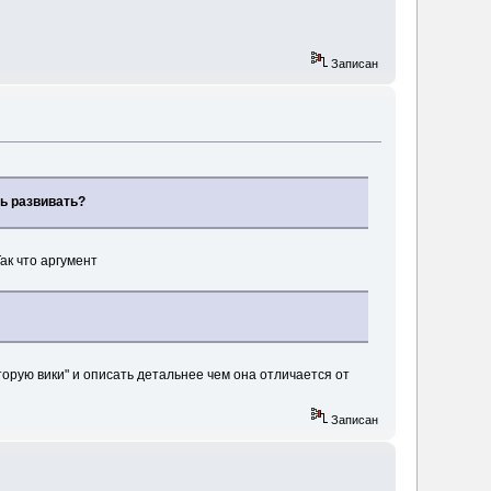
Записан
ть развивать?
Так что аргумент
торую вики" и описать детальнее чем она отличается от
Записан