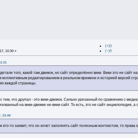
(+)0
(−)0
7, 10:30 »
22:31
детали того, какой там движок, но сайт определённо вики. Вики это не сайт н
м коллективным редактированием в реальном времени и историей версий стран
ию каждой страницы.
 с тем, что друпал - это вики-движок. Сильно урезанный по сравнению с меди
зованный на вики-движке не-вики-сайт. То есть, это не сайт-энциклопедия, а 
, 22:46
ли кто-то заявит, что он хочет заполнять сайт полезным контекстом, то права