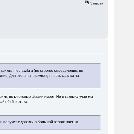
Записан
а движке mediawiki а (не строгое определение, но
иц. Для этого на lesswrong.ru есть ссылки на
авики, но ключевые фишки имеет. Но в таком случае мы
сайт-библиотека.
 он получит с довольно большой вероятностью.