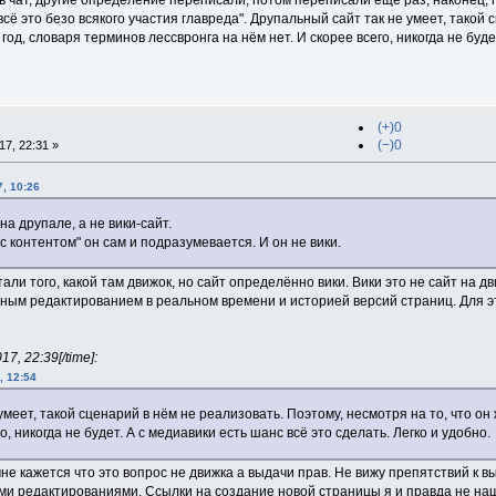
в чат, другие определение переписали, потом переписали ещё раз, наконец, 
сё это безо всякого участия главреда". Друпальный сайт так не умеет, такой 
год, словаря терминов лессвронга на нём нет. И скорее всего, никогда не буде
(+)0
(−)0
7, 22:31 »
7, 10:26
 на друпале, а не вики-сайт.
с контентом" он сам и подразумевается. И он не вики.
али того, какой там движок, но сайт определённо вики. Вики это не сайт на д
ным редактированием в реальном времени и историей версий страниц. Для это
7, 22:39[/time]:
, 12:54
умеет, такой сценарий в нём не реализовать. Поэтому, несмотря на то, что он
го, никогда не будет. А с медиавики есть шанс всё это сделать. Легко и удобно.
 мне кажется что это вопрос не движка а выдачи прав. Не вижу препятствий 
и редактированиями. Ссылки на создание новой страницы я и правда не нашё