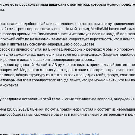
ли уже есть русскоязычный вики-сайт с контентом, который можно продол
ны.
ствования подобного сайта и наполнения его контентом я вижу привлечение 
сайт => строят первое впечатление. На мой взгляд, MediaWiki-based сайт для
 гораздо привычнее. Википедию знает и использует если не каждый пользовате
 похожий сайт по незнакомой тематике, существует вероятность, что в нём 
лкам и впитывать основную информацию о сообществе.
оворю из личного опыта: на Википедия-подобных ресурсах я обычно провожу 
енту, но самописных, даже если там тоже есть вики-движок. Замечал подобное
и должен в идеале расширять конверсионную воронку.
деление сущностей. На сайте ЛВ.ру хочется видеть оригинальный контент: п
приятий, Медиавика же выступает здесь в роли глоссария, справочного ко
рминов, общую структуру контента на всех площадках (сайт, форум, слак, хак
-словарь над всем сообществом: что где лежит, что где можно найти, что мы 
у контента.
у предлагаю оставлять в этой теме. Любые технические вопросы, обсуждения и
мы (20.03.2017), ЛВ-вики, по сути, практически пустая и состоит из небольшо
ощью сообщества мы сможем её развить и наполнить чем-то интересным и ре