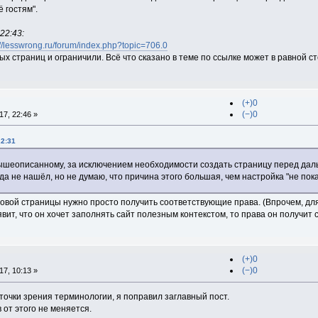
 гостям".
22:43:
://lesswrong.ru/forum/index.php?topic=706.0
ых страниц и ограничили. Всё что сказано в теме по ссылке может в равной с
(+)0
(−)0
7, 22:46 »
22:31
вышеописанному, за исключением необходимости создать страницу перед да
да не нашёл, но не думаю, что причина этого большая, чем настройка "не пока
овой страницы нужно просто получить соответствующие права. (Впрочем, для 
аявит, что он хочет заполнять сайт полезным контекстом, то права он получит
(+)0
(−)0
7, 10:13 »
точки зрения терминологии, я поправил заглавный пост.
 от этого не меняется.