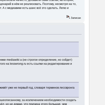
переписали начисто, добавили сами ссылки, категории,
сценарий в нём не реализовать. Поэтому, несмотря на то,
т. А с медиавики есть шанс всё это сделать. Легко и
Записан
вижке mediawiki а (не строгое определение, но сойдет)
го на lesswrong.ru есть ссылки на редактирование и
 живёт уже не первый год, словаря терминов лессвронга
к вышеописанному, за исключением необходимости создать
л, но не думаю, что причина этого большая, чем