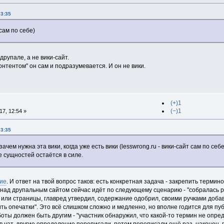
03:35
 сам по себе)
 друпале, а не вики-сайт.
онтентом" он сам и подразумевается. И он не вики.
(+)1
(−)1
7, 12:54 »
03:35
зачем нужна эта вики, когда уже есть вики (lesswrong.ru - вики-сайт сам по се
 сущностей остаётся в силе.
ие
. И ответ на твой вопрос таков: есть конкретная задача - закрепить терми
 над друпальным сайтом сейчас идёт по следующему сценарию - "собралась р
или страницы, главред утвердил, содержание одобрил, своими ручками добави
ить опечатки". Это всё слишком сложно и медленно, но вполне годится для п
ты должен быть другим - "участник обнаружил, что какой-то термин не опред