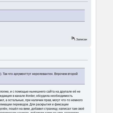
Записан
бе). Так что аргументтут нерелевантен. Впрочем второй
нологию, и с помощью нынешнего сайта на друпале её не
едакция в канале #order, обсудила необходимость
л, а остальные, при наличии прав, могут что-то немного
убликации переводов. Для раскрытия и фиксации
елён, пошёл на вики, добавил страницу, написал там своё