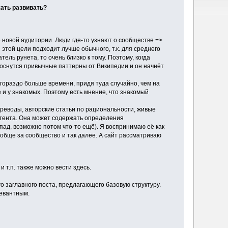
жать развивать?
новой аудитории. Люди где-то узнают о сообществе =>
 этой цели подходит лучше обычного, т.к. для среднего
ль рунета, то очень близко к тому. Поэтому, когда
проснутся привычные паттерны от Википедии и он начнёт
гораздо больше времени, придя туда случайно, чем на
 и у знакомых. Поэтому есть мнение, что знакомый
ереводы, авторские статьи по рациональности, живые
нтента. Она может содержать определения
пад, возможно потом что-то ещё). Я воспринимаю её как
вообще за сообщество и так далее. А сайт рассматриваю
 т.п. также можно вести здесь.
го заглавного поста, предлагающего базовую структуру.
левантным.