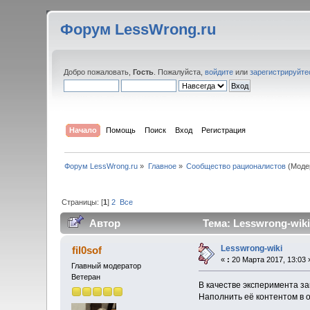
Форум LessWrong.ru
Добро пожаловать,
Гость
. Пожалуйста,
войдите
или
зарегистрируйте
Начало
Помощь
Поиск
Вход
Регистрация
Форум LessWrong.ru
»
Главное
»
Сообщество рационалистов
(Моде
Страницы: [
1
]
2
Все
Автор
Тема: Lesswrong-wiki
Lesswrong-wiki
fil0sof
«
:
20 Марта 2017, 13:03 
Главный модератор
Ветеран
В качестве эксперимента з
Наполнить её контентом в 