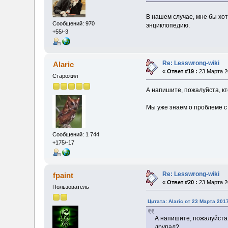
В нашем случае, мне бы хот
Сообщений: 970
энциклопедию.
+55/-3
Re: Lesswrong-wiki
Alaric
«
Ответ #19 :
23 Марта 20
Старожил
А напишите, пожалуйста, кт
Мы уже знаем о проблеме с
Сообщений: 1 744
+175/-17
Re: Lesswrong-wiki
fpaint
«
Ответ #20 :
23 Марта 20
Пользователь
Цитата: Alaric от 23 Марта 2017
А напишите, пожалуйста,
друпал?