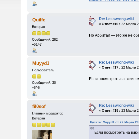
Re: Lesswrong-wiki
Quilfe
«
Ответ #16 :
22 Марта 20
Ветеран
Но Арбитал — это же не обзо
Сообщений: 282
+51/-7
Re: Lesswrong-wiki
Muyyd1
«
Ответ #17 :
22 Марта 20
Пользователь
Если посмотреть на википед
Сообщений: 30
+8/-6
Re: Lesswrong-wiki
fil0sof
«
Ответ #18 :
23 Марта 20
Главный модератор
Ветеран
Цитата: Muyyd1 от 22 Марта 20
Если посмотреть на вики