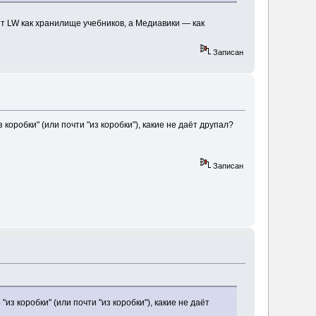
айт LW как хранилище учебников, а Медиавики — как
Записан
оробки" (или почти "из коробки"), какие не даёт друпал?
Записан
з коробки" (или почти "из коробки"), какие не даёт