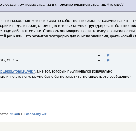
е с созданием новых страниц и с переименованием страниц. Что ещё?
оны и выражения, которые сами по себе - целый язык программирования, на 
гории и подкатегории, с помощью которых можно структурировать большое кол
где надо добавить ссылки. Сами ссылки мощнее по синтаксису и возможностям.
тей pdf-книги. Это развитая платформа для обмена знаниями, фактический с
(+)0
(−)0
17, 21:33 »
tp://lesswrong.ru/wiki/
, а не тот, который публиковался изначально
или, но это легко можно было бы не заметить, но увидеть это сообщение).
ратор:
fil0sof
) »
Lesswrong-wiki