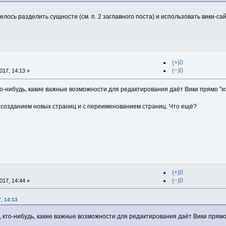
елось разделить сущности (см. п. 2 заглавного поста) и использовать вики-с
(+)0
(−)0
17, 14:13 »
о-нибудь, какие важные возможности для редактирования даёт Вики прямо "из к
 созданием новых страниц и с переименованием страниц. Что ещё?
(+)0
(−)0
17, 14:44 »
, 14:13
 кто-нибудь, какие важные возможности для редактирования даёт Вики прямо "и