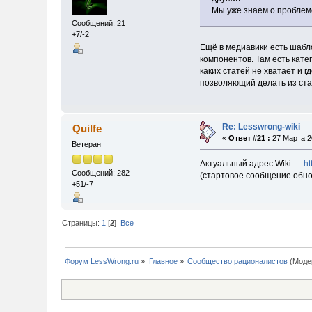
Мы уже знаем о проблем
Сообщений: 21
+7/-2
Ещё в медиавики есть шабл
компонентов. Там есть кате
каких статей не хватает и 
позволяющий делать из ста
Re: Lesswrong-wiki
Quilfe
«
Ответ #21 :
27 Марта 20
Ветеран
Актуальный адрес Wiki —
ht
Сообщений: 282
(стартовое сообщение обнов
+51/-7
Страницы:
1
[
2
]
Все
Форум LessWrong.ru
»
Главное
»
Сообщество рационалистов
(Моде