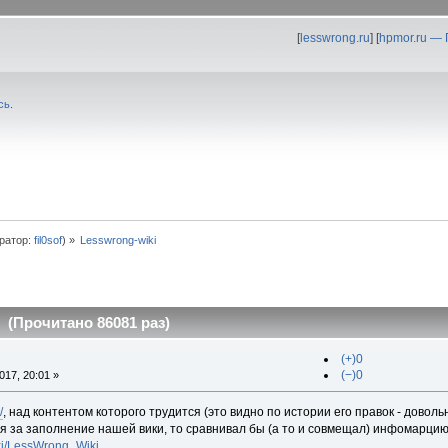
[
lesswrong.ru
] [
hpmor.ru —
сь
.
ратор:
fil0sof
) »
Lesswrong-wiki
 (Прочитано 86081 раз)
(+)0
(−)0
17, 20:01 »
/
, над контентом которого трудится (это видно по истории его правок - довол
я за заполнение нашей вики, то сравнивал бы (а то и совмещал) инфомарцию
iki/LessWrong_Wiki
.