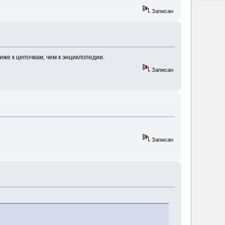
Записан
иже к цепочкам, чем к энциклопедии.
Записан
Записан