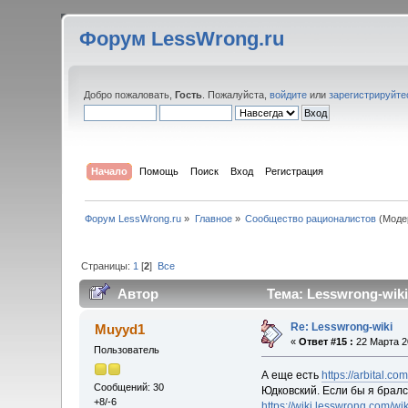
Форум LessWrong.ru
Добро пожаловать,
Гость
. Пожалуйста,
войдите
или
зарегистрируйте
Начало
Помощь
Поиск
Вход
Регистрация
Форум LessWrong.ru
»
Главное
»
Сообщество рационалистов
(Моде
Страницы:
1
[
2
]
Все
Автор
Тема: Lesswrong-wiki
Re: Lesswrong-wiki
Muyyd1
«
Ответ #15 :
22 Марта 20
Пользователь
А еще есть
https://arbital.com
Сообщений: 30
Юдковский. Если бы я бралс
+8/-6
https://wiki.lesswrong.com/w