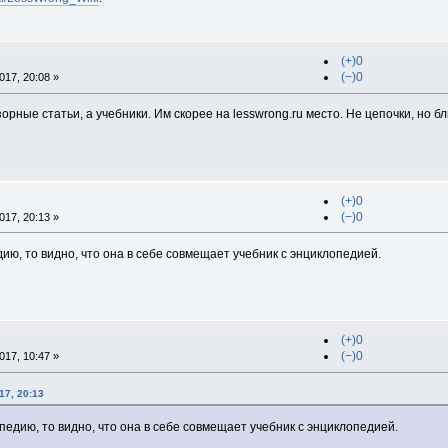
(+)0
(−)0
17, 20:08 »
рные статьи, а учебники. Им скорее на lesswrong.ru место. Не цепочки, но бл
(+)0
(−)0
17, 20:13 »
ию, то видно, что она в себе совмещает учебник с энциклопедией.
(+)0
(−)0
17, 10:47 »
17, 20:13
педию, то видно, что она в себе совмещает учебник с энциклопедией.