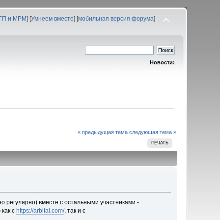
 ГП и МРМ
] [
Умнеем вместе
] [
мобильная версия форума
]
Новости:
« предыдущая тема
следующая тема »
ПЕЧАТЬ
ьно регулярно) вместе с остальными участниками -
 как с
https://arbital.com/
, так и с