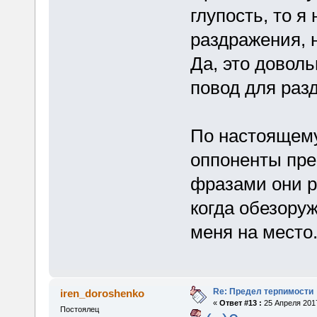
глупость, то я
раздражения, н
Да, это доволь
повод для раз
По настоящему
оппоненты пре
фразами они 
когда обезору
меня на место
Re: Предел терпимости
iren_doroshenko
«
Ответ #13 :
25 Апреля 2017
Постоялец