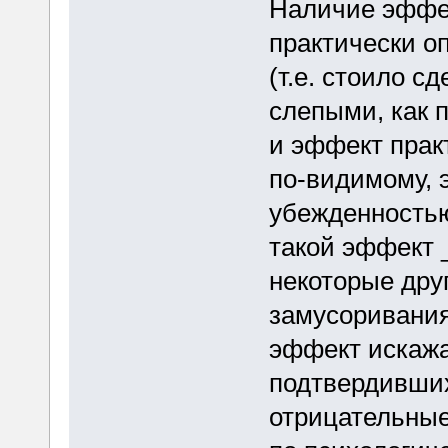
Наличие эффек
практически о
(т.е. стоило 
слепыми, как 
и эффект прак
по-видимому, 
убежденностью
такой эффект 
некоторые дру
замусоривания
эффект искажа
подтвердивших 
отрицательные