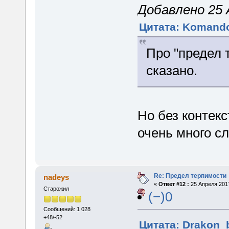
Добавлено 25 А
Цитата: Komando
Про "предел 
сказано.
Но без контекс
очень много сл
Re: Предел терпимости
nadeys
«
Ответ #12 :
25 Апреля 2017
Старожил
(−)0
Сообщений: 1 028
+48/-52
Цитата: Drakon_b