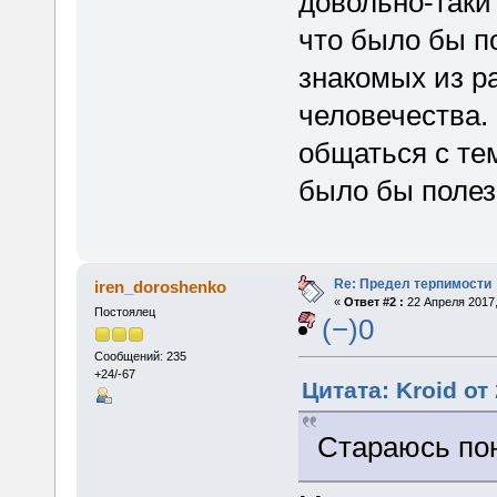
довольно-таки
что было бы п
знакомых из р
человечества. 
общаться с те
было бы полез
Re: Предел терпимости
iren_doroshenko
«
Ответ #2 :
22 Апреля 2017,
Постоялец
(−)0
Сообщений: 235
+24/-67
Цитата: Kroid от
Стараюсь пон