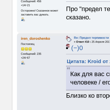
Сообщений: 456
+14/-21
Про "предел т
Осторожно! Сказанное может
заставить вас думать.
сказано.
Re: Предел терпимости
iren_doroshenko
«
Ответ #10 :
25 Апреля 2017
Постоялец
(−)0
Сообщений: 235
+24/-67
Цитата: Kroid от
Как для вас 
человеке / е
Близко ко вто