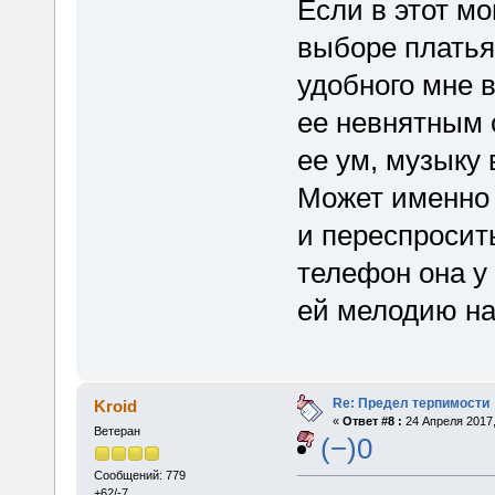
Если в этот м
выборе платья,
удобного мне 
ее невнятным 
ее ум, музыку 
Может именно 
и переспросит
телефон она у
ей мелодию н
Re: Предел терпимости
Kroid
«
Ответ #8 :
24 Апреля 2017,
Ветеран
(−)0
Сообщений: 779
+62/-7