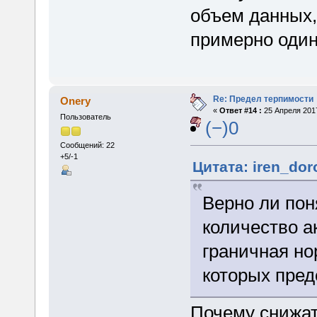
объем данных,
примерно одина
Re: Предел терпимости
Onery
«
Ответ #14 :
25 Апреля 2017
Пользователь
(−)0
Сообщений: 22
+5/-1
Цитата: iren_dor
Верно ли пон
количество а
граничная но
которых пре
Почему снижат