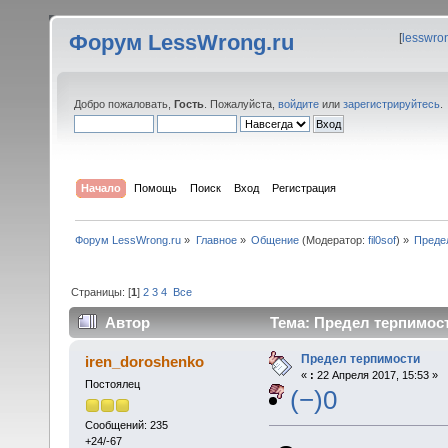
Форум LessWrong.ru
[
lesswro
Добро пожаловать,
Гость
. Пожалуйста,
войдите
или
зарегистрируйтесь
.
Начало
Помощь
Поиск
Вход
Регистрация
Форум LessWrong.ru
»
Главное
»
Общение
(Модератор:
fil0sof
) »
Преде
Страницы: [
1
]
2
3
4
Все
Автор
Тема: Предел терпимост
Предел терпимости
iren_doroshenko
«
:
22 Апреля 2017, 15:53 »
Постоялец
(−)0
Сообщений: 235
+24/-67