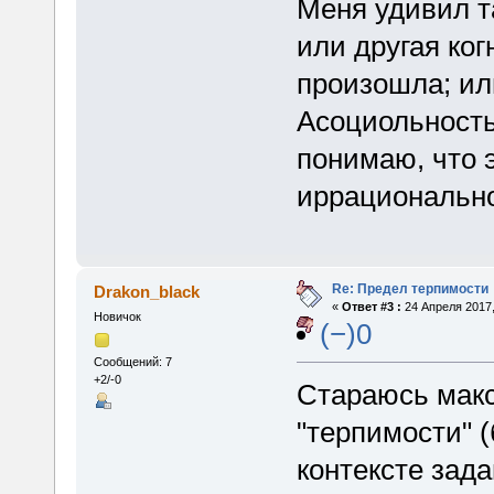
Меня удивил та
или другая ко
произошла; ил
Асоциольность
понимаю, что 
иррационально
Re: Предел терпимости
Drakon_black
«
Ответ #3 :
24 Апреля 2017,
Новичок
(−)0
Сообщений: 7
+2/-0
Стараюсь мак
"терпимости" 
контексте зада