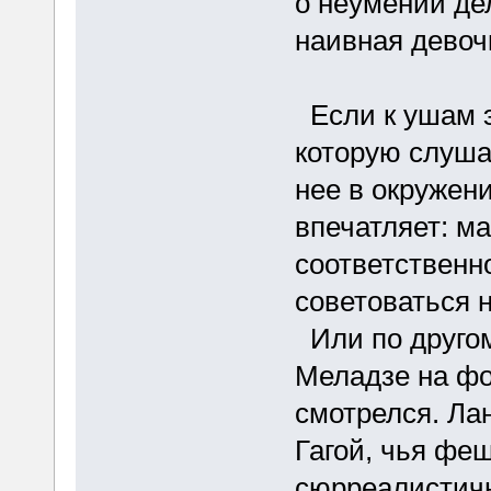
о неумении де
наивная девочк
Если к ушам э
которую слуша
нее в окружен
впечатляет: ма
соответственн
советоваться н
Или по другому
Меладзе на фо
смотрелся. Ла
Гагой, чья феш
сюрреалистичн