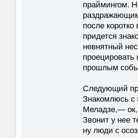
праймингом. Но
раздражающим
после коротко
придется знак
невнятный нес
проецировать 
прошлым собы
Следующий при
Знакомлюсь с 
Меладзе,— ок, 
Звонит у нее 
ну люди с осо