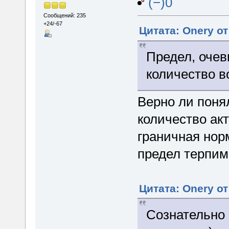
(−)0
Сообщений: 235
+24/-67
Цитата: Onery от
Предел, очев
количество во
Верно ли поня
количество акт
граничная нор
предел терпи
Цитата: Onery от
Сознательно 