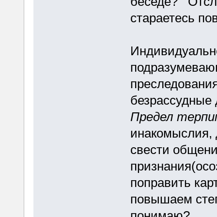
беседе? Отсле
стараетесь по
Индивидуально
подразумевающ
преследования
безрассудные
Предел терп
инакомыслия, 
свести общение
признания(осо
поправить кар
повышаем сте
понимаю?