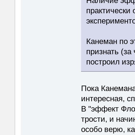
Наличие эфф
практически 
эксперимент
Канеман по э
признать (за
построил изр
Пока Канемана
интересная, с
В "эффект Фло
трости, и нач
особо верю, к