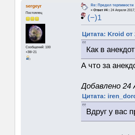
Re: Предел терпимости
sergeyr
«
Ответ #4 :
24 Апреля 2017,
Постоялец
(−)1
Цитата: Kroid от
Как в анекдот
Сообщений: 100
+38/-21
А что за анекд
Добавлено 24 А
Цитата: iren_dor
Вдруг у вас 