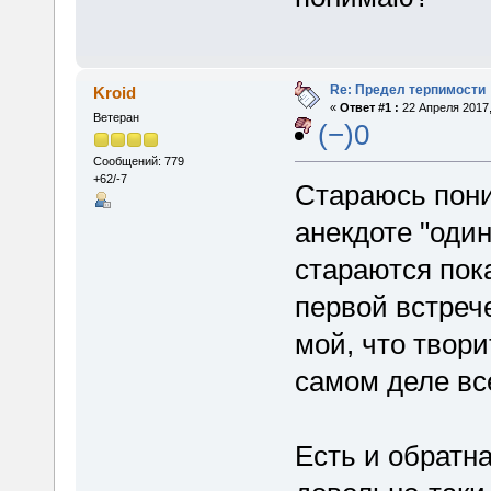
Re: Предел терпимости
Kroid
«
Ответ #1 :
22 Апреля 2017,
Ветеран
(−)0
Сообщений: 779
+62/-7
Стараюсь пони
анекдоте "один
стараются пок
первой встреч
мой, что творит
самом деле все
Есть и обратна