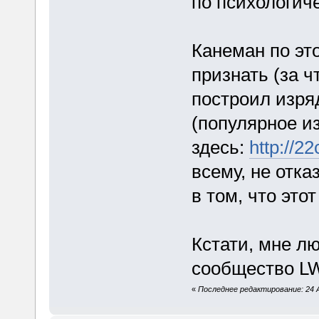
по психологич
Канеман по эт
признать (за ч
построил изря
(популярное и
здесь:
http://22
всему, не отка
в том, что это
Кстати, мне л
сообщество LW 
«
Последнее редактирование: 24 А