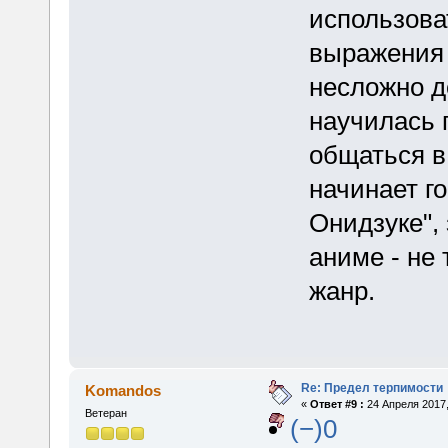
использова
выражения 
несложно д
научилась 
общаться в
начинает го
Онидзуке", 
аниме - не 
жанр.
Re: Предел терпимости
Komandos
«
Ответ #9 :
24 Апреля 2017,
Ветеран
(−)0