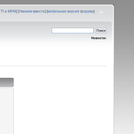
 ГП и МРМ
] [
Умнеем вместе
] [
мобильная версия форума
]
Новости: