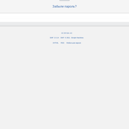
Забыли пароль?
CC BY-SA 4.0
SMF 2.0.14
|
SMF © 2011
,
Simple Machines
XHTML
RSS
Мобильная версия