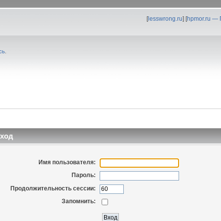
[
lesswrong.ru
] [
hpmor.ru —
сь
.
ход
Имя пользователя:
Пароль:
Продолжительность сессии:
Запомнить: