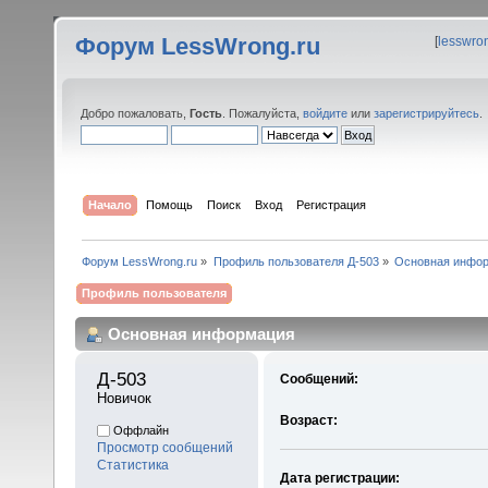
Форум LessWrong.ru
[
lesswro
Добро пожаловать,
Гость
. Пожалуйста,
войдите
или
зарегистрируйтесь
.
Начало
Помощь
Поиск
Вход
Регистрация
Форум LessWrong.ru
»
Профиль пользователя Д-503
»
Основная инфо
Профиль пользователя
Основная информация
Д-503 
Сообщений:
Новичок
Возраст:
Оффлайн
Просмотр сообщений
Статистика
Дата регистрации: