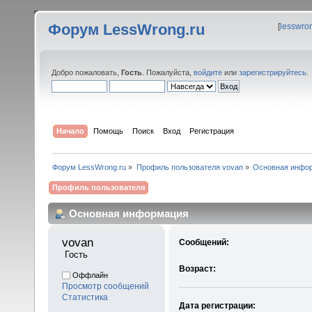
Форум LessWrong.ru
[
lesswro
Добро пожаловать,
Гость
. Пожалуйста,
войдите
или
зарегистрируйтесь
.
Начало
Помощь
Поиск
Вход
Регистрация
Форум LessWrong.ru
»
Профиль пользователя vovan
»
Основная инфо
Профиль пользователя
Основная информация
vovan 
Сообщений:
 Гость
Возраст:
Оффлайн
Просмотр сообщений
Статистика
Дата регистрации: