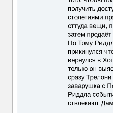
того, чтобы по
получить досту
столетиями пр
оттуда вещи, 
затем продаёт 
Но Тому Риддл
прикинулся что
вернулся в Хог
только он выяс
сразу Трелони 
заварушка с П
Риддла события
отвлекают Дамб