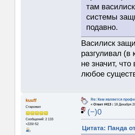
там василиск
системы защи
подавно.
Василиск защи
разгуливал (в 
не значит, что
любое существ
Re: Кем является проф
kuuff
«
Ответ #413 :
18 Декабря 20
Старожил
(−)0
Сообщений: 2 133
+220/-52
Цитата: Панда от