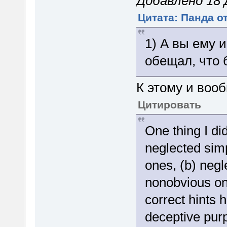
Добавлено 18 Д
Цитата: Панда от
1) А вы ему 
обещал, что 
К этому и вооб
Цитировать
One thing I di
neglected simp
ones, (b) negl
nonobvious on
correct hints 
deceptive pur