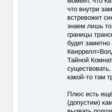
момент, что Кв
что внутри за
встревожит си
знаем лишь то,
границы тран
будет заметно
Квиррелл=Волд
Тайной Комнат
существовать,
какой-то там т
Плюс есть ещё
(допустим) кам
вызвать подозр