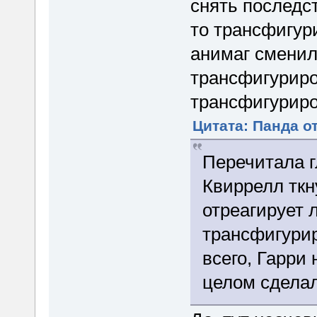
снять последс
то трансфигур
анимаг сменил
трансфигуриро
трансфигуриро
Цитата: Панда от
Перечитала г
Квиррелл ткну
отреагирует 
трансфигурир
всего, Гарри 
целом сделал