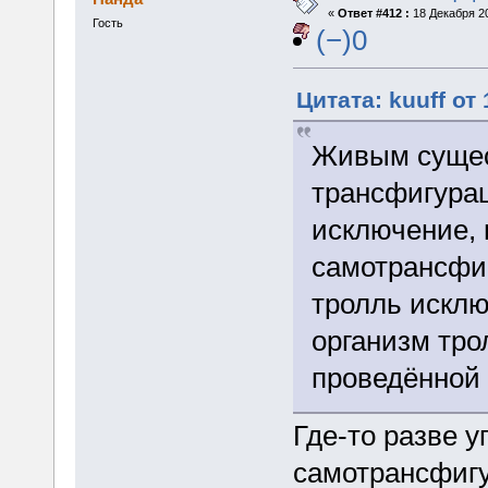
«
Ответ #412 :
18 Декабря 20
Гость
(−)0
Цитата: kuuff от
Живым сущес
трансфигурац
исключение, 
самотрансфиг
тролль исклю
организм тро
проведённой 
Где-то разве у
самотрансфигу