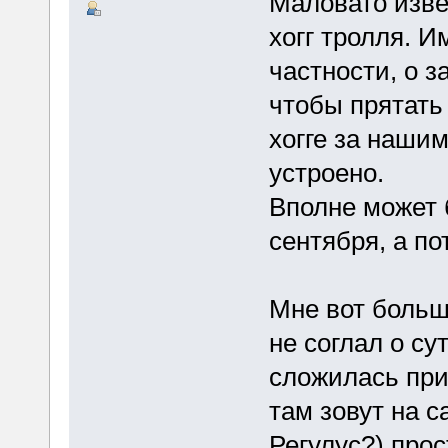
Маловато изве
хогг тролля. И
частности, о з
чтобы прятать
хогге за нашим
устроено.
Вполне может б
сентября, а по
Мне вот больш
не соглал о су
сложилась при
там зовут на 
Регулус?) прос