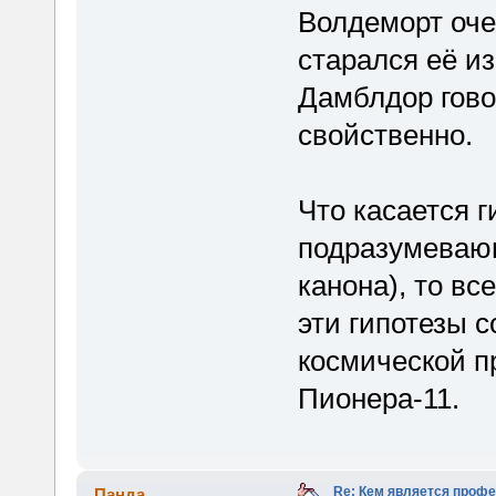
Волдеморт оче
старался её из
Дамблдор гово
свойственно.
Что касается г
подразумевающ
канона), то вс
эти гипотезы 
космической п
Пионера-11.
Re: Кем является проф
Панда