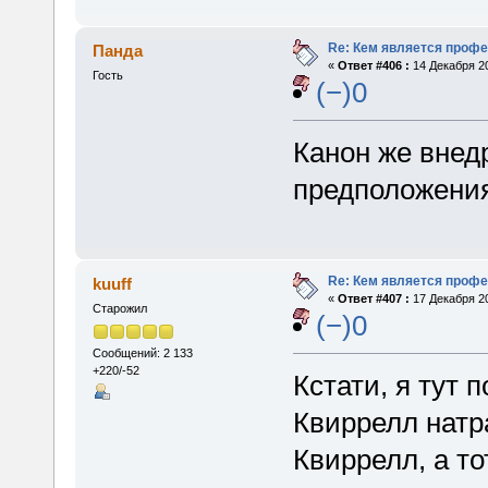
Re: Кем является проф
Панда
«
Ответ #406 :
14 Декабря 20
Гость
(−)0
Канон же внед
предположения
Re: Кем является проф
kuuff
«
Ответ #407 :
17 Декабря 20
Старожил
(−)0
Сообщений: 2 133
+220/-52
Кстати, я тут 
Квиррелл натр
Квиррелл, а т