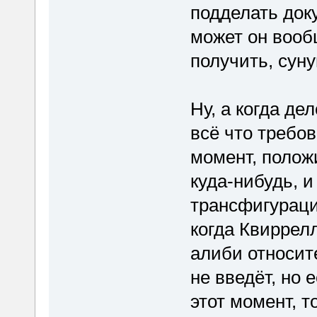
подделать док
может он воо
получить, суну
Ну, а когда де
всё что требов
момент, полож
куда-нибудь, и
трансфигураци
когда Квиррелл
алиби относите
не введёт, но 
этот момент, т