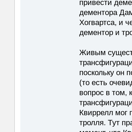
привести деме
дементора Дам
Хогвартса, и ч
дементор и тр
Живым сущест
трансфигураци
поскольку он 
(то есть очеви
вопрос в том, 
трансфигураци
Квиррелл мог 
тролля. Тут пр