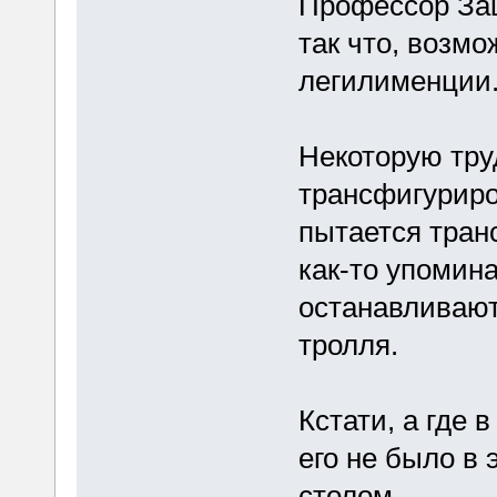
Профессор Защ
так что, возм
легилименции
Некоторую тру
трансфигуриро
пытается тран
как-то упомина
останавливают
тролля.
Кстати, а где 
его не было в
столом.