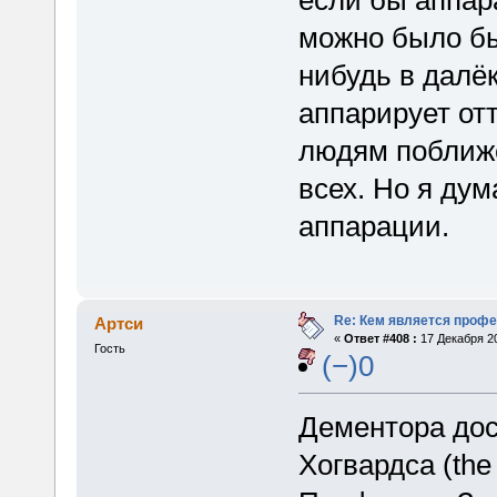
если бы аппара
можно было бы
нибудь в далё
аппарирует отт
людям поближе
всех. Но я дум
аппарации.
Re: Кем является проф
Артси
«
Ответ #408 :
17 Декабря 20
Гость
(−)0
Дементора дос
Хогвардса (the