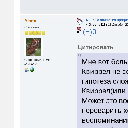
Re: Кем является проф
Alaric
«
Ответ #411 :
18 Декабря 20
Старожил
(−)0
Цитировать
Мне вот боль
Сообщений: 1 744
+175/-17
Квиррел не с
гипотеза сло
Квиррел(или 
Может это во
переварить х
воспоминаний