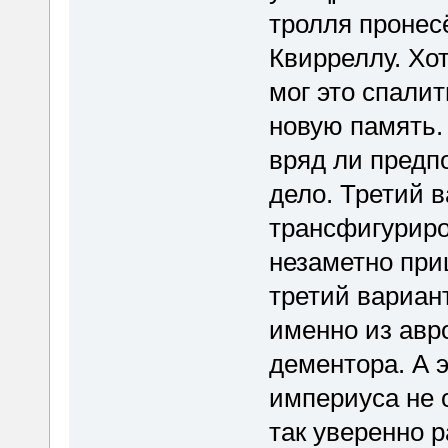
тролля пронес
Квирреллу. Хо
мог это спали
новую память. 
вряд ли предпо
дело. Третий 
трансфигуриров
незаметно при
третий вариант
именно из авр
дементора. А э
империуса не 
так уверенно р