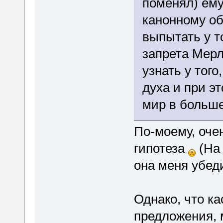
поменял) ему
канонному обр
выпытать у то
запрета Мерл
узнать у тог
духа и при э
мир в больше
По-моему, оче
гипотеза
(На 
она меня убед
Однако, что ка
предложения, м