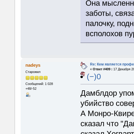
Она мысленн
заботы, связ
палочку, под
всполохов пу
Re: Кем является проф
nadeys
«
Ответ #409 :
17 Декабря 20
Старожил
(−)0
Сообщений: 1 028
+48/-52
Дамблдор упом
убийство сов
А Монро-Квире
сказал что "Да
сказал Хогварт