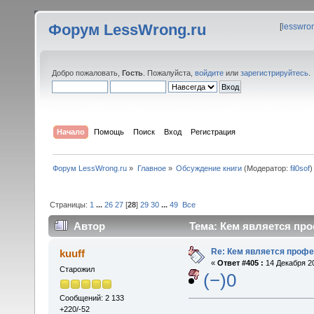
Форум LessWrong.ru
[
lesswro
Добро пожаловать,
Гость
. Пожалуйста,
войдите
или
зарегистрируйтесь
.
Начало
Помощь
Поиск
Вход
Регистрация
Форум LessWrong.ru
»
Главное
»
Обсуждение книги
(Модератор:
fil0sof
)
Страницы:
1
...
26
27
[
28
]
29
30
...
49
Все
Автор
Тема: Кем является про
Re: Кем является проф
kuuff
«
Ответ #405 :
14 Декабря 20
Старожил
(−)0
Сообщений: 2 133
+220/-52