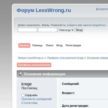
Форум LessWrong.ru
[
lesswro
Добро пожаловать,
Гость
. Пожалуйста,
войдите
или
зарегистрируйтесь
.
Начало
Помощь
Поиск
Вход
Регистрация
Форум LessWrong.ru
»
Профиль пользователя krege
»
Основная инфо
Профиль пользователя
Основная информация
krege 
Сообщений:
Постоялец
Возраст:
Оффлайн
Просмотр сообщений
Статистика
Дата регистрации: