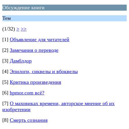
Обсуждение книги
Тем
(1/32)
>
>>
[1]
Объявление для читателей
[2]
Замечания о переводе
[3]
Дамблдор
[4]
Эпилоги, сиквелы и вбоквелы
[5]
Критика произведения
[6]
hpmor.com всё?
[7]
О маховиках времени, авторское мнение об их
изобретении
[8]
Смерть сознания