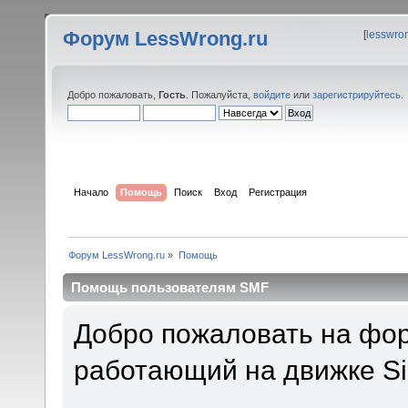
Форум LessWrong.ru
[
lesswro
Добро пожаловать,
Гость
. Пожалуйста,
войдите
или
зарегистрируйтесь
.
Начало
Помощь
Поиск
Вход
Регистрация
Форум LessWrong.ru
»
Помощь
Помощь пользователям SMF
Добро пожаловать на фор
работающий на движке Si