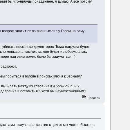
нил бы что-нибудь понадёжнее, я думаю. А всё потому,
вопрос, хватит ли жизненных сил у Гарри на саму
 убивать несколько дементоров. Тогда нагрузка будет
льно меньше, а там уже можно будет и лобовую атаку
ей мере над этим можно было бы задуматься =)
 раскроют.
ем порыться в голове в поисках ключа к Зеркалу?
а выбирать между их спасением и борьбой с ТЛ?
 подозрения и оставить ФК хотя бы неуничтоженным?
Записан
редствами в случае раскрытия с целью как можно быстрее