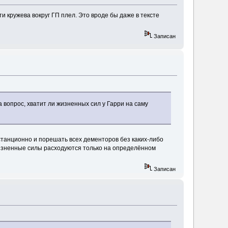
ти кружева вокруг ГП плел. Это вроде бы даже в тексте
Записан
вопрос, хватит ли жизненных сил у Гарри на саму
истанционно и порешать всех дементоров без каких-либо
, жизненные силы расходуются только на определённом
Записан