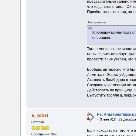
предварительно залегилиме
что когда твоя ставка - ФК, 
Причём, теоретически, он т
Цитировать
Ключевым моментом в опе
операцию.
Так он мог провести много 
меньше, риск погибнуть уме
провести. Я не уверен, что
Вообще, интересно, что бы 
Ломиться к Зеркалу Адским
Атаковать Дамблдора в наде
Создавать временную петлю,
Действовать по принципу ш
Выпустить тролля и, пока о
Re: Альтернативка к
a_konst
«
Ответ #17 :
29 Декабря 
Ветеран
Если исходить из того, что
Сообщений: 399
его реально захватить не ст