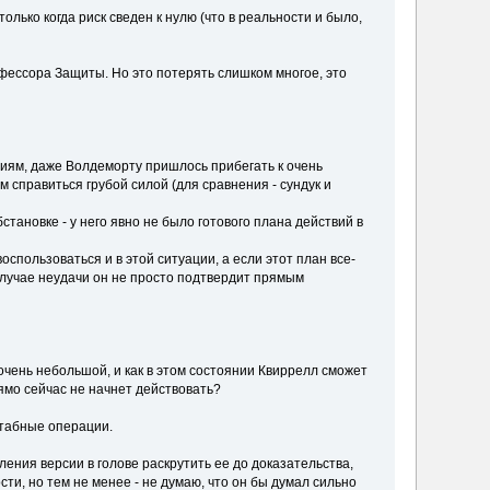
лько когда риск сведен к нулю (что в реальности и было,
фессора Защиты. Но это потерять слишком многое, это
иям, даже Волдеморту пришлось прибегать к очень
им справиться грубой силой (для сравнения - сундук и
становке - у него явно не было готового плана действий в
спользоваться и в этой ситуации, а если этот план все-
 случае неудачи он не просто подтвердит прямым
очень небольшой, и как в этом состоянии Квиррелл сможет
рямо сейчас не начнет действовать?
штабные операции.
ления версии в голове раскрутить ее до доказательства,
сти, но тем не менее - не думаю, что он бы думал сильно