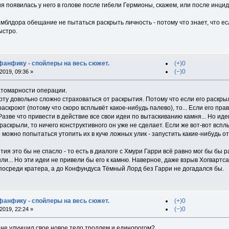
я появилась у него в голове после гибели Гермионы, скажем, или после инци
амблдора обещание не пытаться раскрыть личность - потому что знает, что есл
ыстро.
 фанфику - спойлеры на весь сюжет.
(+)0
(−)0
019, 09:36 »
атомарности операции.
рту довольно сложно страховаться от раскрытия. Потому что если его раскрыл
раскроют (потому что скоро всплывёт какое-нибудь палево), то... Если его пра
Разве что привести в действие все свои идеи по вытаскиванию камня... Но иде
аскрыли, то ничего конструктивного он уже не сделает. Если же вот-вот вспл
 можно попытаться утопить их в куче ложных улик - запустить какие-нибудь 
ия это бы не спасло - то есть в диалоге с Хмури Гарри всё равно мог бы бы р
ыли... Но эти идеи не привели бы его к камню. Наверное, даже взрыв Хогвартс
посреди кратера, а до Конфундуса Тёмный Лорд без Гарри не догадался бы.
 фанфику - спойлеры на весь сюжет.
(+)0
(−)0
019, 22:24 »
 не улучшил свое новое тело троллем и единорогом?