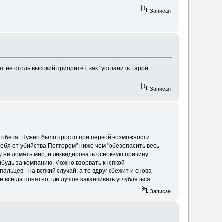
Записан
 не столь высокий приоритет, как "устранить Гарри
Записан
о обета. Нужно было просто при первой возможности
 себя от убийства Поттером" ниже чем "обезопасить весь
у не ломать мир, и ликвидировать основную причину
нибудь за компанию. Можно взорвать кнопкой
льцев - на всякий случай, а то вдруг сбежит и снова
е всегда понятно, где лучше заканчивать углубляться.
Записан