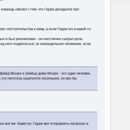
 очередь связал с тем, что Гарри догадался про
ют обстоятельства к нему, а если Гарри его в какой-то
 был и был реализован - он наотлично сыграл роль
д него подкопаться, (и запредельное обожание, если
Девид Монро и убийца дома Монро - это один человек,
 эту гипотезу зацепился посильнее, он мог бы
о всё же. Кажется, Гарри мог отправлять патронус в