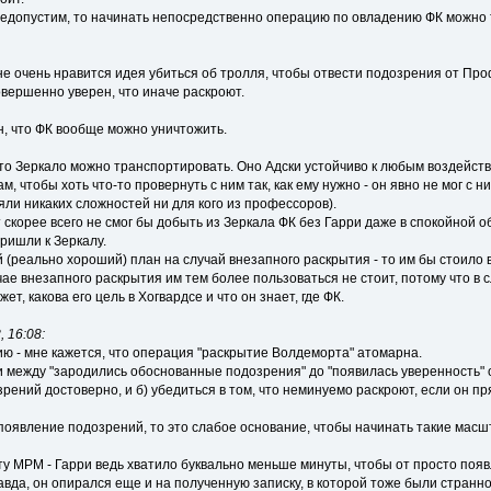
недопустим, то начинать непосредственно операцию по овладению ФК можно то
е очень нравится идея убиться об тролля, чтобы отвести подозрения от Про
овершенно уверен, что иначе раскроют.
н, что ФК вообще можно уничтожить.
то Зеркало можно транспортировать. Оно Адски устойчиво к любым воздейств
 чтобы хоть что-то провернуть с ним так, как ему нужно - он явно не мог с н
ли никаких сложностей ни для кого из профессоров).
 скорее всего не смог бы добыть из Зеркала ФК без Гарри даже в спокойной об
пришли к Зеркалу.
 (реально хороший) план на случай внезапного раскрытия - то им бы стоило во
учае внезапного раскрытия им тем более пользоваться не стоит, потому что в
жет, какова его цель в Хогвардсе и что он знает, где ФК.
 16:08:
 - мне кажется, что операция "раскрытие Волдеморта" атомарна.
и между "зародились обоснованные подозрения" до "появилась уверенность" 
зрений достоверно, и б) убедиться в том, что неминуемо раскроют, если он п
 появление подозрений, то это слабое основание, чтобы начинать такие мас
ту МРМ - Гарри ведь хватило буквально меньше минуты, чтобы от просто появ
авда, он опирался еще и на полученную записку, в которой тоже были странно