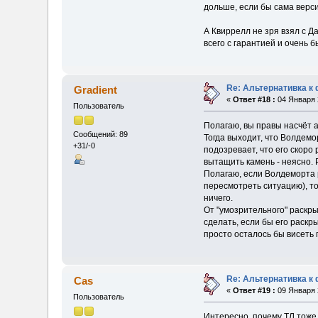
дольше, если бы сама верси
А Квиррелл не зря взял с Д
всего с гарантией и очень б
Re: Альтернативка к
Gradient
«
Ответ #18 :
04 Января 2
Пользователь
Полагаю, вы правы насчёт 
Сообщений: 89
Тогда выходит, что Волдемо
+31/-0
подозревает, что его скоро 
вытащить камень - неясно. 
Полагаю, если Волдеморта р
пересмотреть ситуацию), то
ничего.
От "умозрительного" раскрыт
сделать, если бы его раскр
просто осталось бы висеть 
Re: Альтернативка к
Cas
«
Ответ #19 :
09 Января 2
Пользователь
Интересно, почему ТЛ тоже