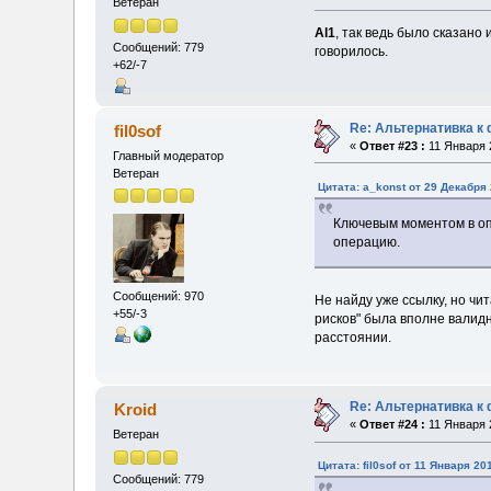
Ветеран
Al1
, так ведь было сказано
Сообщений: 779
говорилось.
+62/-7
Re: Альтернативка к
fil0sof
«
Ответ #23 :
11 Января 2
Главный модератор
Ветеран
Цитата: a_konst от 29 Декабря 
Ключевым моментом в опе
операцию.
Сообщений: 970
Не найду уже ссылку, но чи
+55/-3
рисков" была вполне валидн
расстоянии.
Re: Альтернативка к
Kroid
«
Ответ #24 :
11 Января 2
Ветеран
Цитата: fil0sof от 11 Января 20
Сообщений: 779