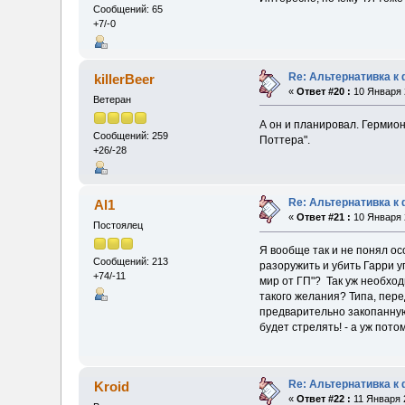
Сообщений: 65
+7/-0
Re: Альтернативка к
killerBeer
«
Ответ #20 :
10 Января 2
Ветеран
А он и планировал. Гермион
Сообщений: 259
Поттера".
+26/-28
Re: Альтернативка к
Al1
«
Ответ #21 :
10 Января 2
Постоялец
Я вообще так и не понял о
Сообщений: 213
разоружить и убить Гарри уп
+74/-11
мир от ГП"? Так уж необход
такого желания? Типа, пере
предварительно закопанную 
будет стрелять! - а уж пото
Re: Альтернативка к
Kroid
«
Ответ #22 :
11 Января 2