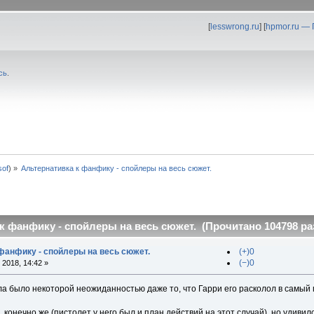
[
lesswrong.ru
] [
hpmor.ru —
сь
.
0sof
) »
Альтернативка к фанфику - спойлеры на весь сюжет. 
к фанфику - спойлеры на весь сюжет. (Прочитано 104798 ра
 фанфику - спойлеры на весь сюжет.
(+)0
(−)0
2018, 14:42 »
а было некоторой неожиданностью даже то, что Гарри его расколол в самый 
в, конечно же (пистолет у него был и план действий на этот случай), но удивил