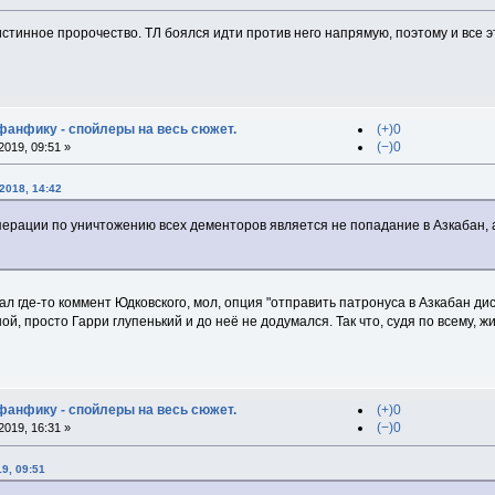
 истинное пророчество. ТЛ боялся идти против него напрямую, поэтому и все э
 фанфику - спойлеры на весь сюжет.
(+)0
(−)0
019, 09:51 »
2018, 14:42
рации по уничтожению всех дементоров является не попадание в Азкабан, а 
тал где-то коммент Юдковского, мол, опция "отправить патронуса в Азкабан д
ой, просто Гарри глупенький и до неё не додумался. Так что, судя по всему
 фанфику - спойлеры на весь сюжет.
(+)0
(−)0
019, 16:31 »
19, 09:51