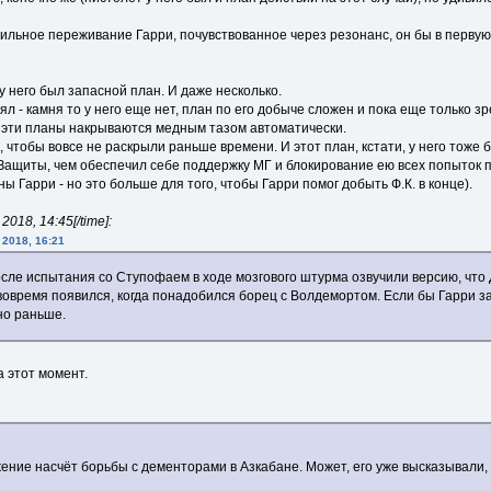
 сильное переживание Гарри, почувствованное через резонанс, он бы в первую
 у него был запасной план. И даже несколько.
 - камня то у него еще нет, план по его добыче сложен и пока еще только зре
е эти планы накрываются медным тазом автоматически.
к, чтобы вовсе не раскрыли раньше времени. И этот план, кстати, у него тоже
щиты, чем обеспечил себе поддержку МГ и блокирование ею всех попыток по
ны Гарри - но это больше для того, чтобы Гарри помог добыть Ф.К. в конце).
018, 14:45[/time]:
 2018, 16:21
осле испытания со Ступофаем в ходе мозгового штурма озвучили версию, что 
вовремя появился, когда понадобился борец с Волдемортом. Если бы Гарри за
но раньше.
 этот момент.
ие насчёт борьбы с дементорами в Азкабане. Может, его уже высказывали, н