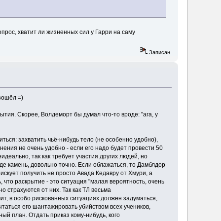
прос, хватит ли жизненных сил у Гарри на саму
Записан
зошёл =)
ия. Скорее, Волдеморт бы думал что-то вроде: "ага, у
ться: захватить чьё-нибудь тело (не особенно удобно),
нения не очень удобно - если его надо будет провести 50
еидеально, так как требует участия других людей, но
 где камень, довольно точно. Если облажаться, то Дамблдор
искует получить не просто Авада Кедавру от Хмури, а
 что раскрытие - это ситуация "малая вероятность, очень
 страхуются от них. Так как ТЛ весьма
чит, в особо рискованных ситуациях должен задуматься,
пытаться его шантажировать убийством всех учеников,
ый план. Отдать приказ кому-нибудь, кого