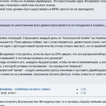
нтили, чтобы он атаковал Дамблдора. Это простенькие идеи, Волдеморт сочи
надо страховать свой план на всех этапах.
акой план должен был существовать в МРМ, просто он не пригодился.
рации по уничтожению всех дементоров является не попадание в Азкабан, а 
мелких операций. Сбрасывать каждый день по "патронусной бомбе" на Азкабан,
ньшается. Пока авроры поймут, как с этим справиться, дементоров станет си
 эта идея с артподготовкой прокатила бы (точек отказа хватает), но по крайн
Волдеморт стал делать, если бы был на 20% уверен, что его раскрыли/сейчас
 пламенем? А потом вытаскивать его целиком?
жде ослабить его, закидать Круциатусами, чтобы не мог в окклюменцию, а зат
 у которой условие согласования - это раскрытие Зеркала?
ахматной "вилки" - создать внешнюю угрозу ученикам и заставить Дамблодор
н гоняется за учениками, героически об него убиться, чтобы отвести от себя
 фанфику - спойлеры на весь сюжет.
(+)0
(−)0
2018, 15:56 »
 риск получить Вселенную без ФК недопустим, то и затевать борьбу любыми с
оит.