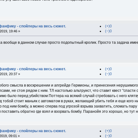
 фанфику - спойлеры на весь сюжет.
(+)0
(−)0
019, 19:46 »
а вообще в данном случае просто подопытный кролик. Просто та задача имеет
 фанфику - спойлеры на весь сюжет.
(+)0
(−)0
019, 20:37 »
собого смысла в воскрешении и апгрейде Гермионы, и принесения нерушимог
сами, не стоя рядом с ним. ТЛ настолько альтруист, что ставит квест "спасти
имо было перед убийством Поттера на всякий случай стребовать с него клятв
д тобой стоит маньяк с автоматом в руках, желающий убить тебя и еще кого 
под ним бомбу, а можно сперва под угрозой взрыва захватить, сломать пару па
м поставить обратно где взял и взорвать бомбу. Паранойя это хорошо, но тут н
 фанфику - спойлеры на весь сюжет.
(+)0
(−)0
019, 09:01 »