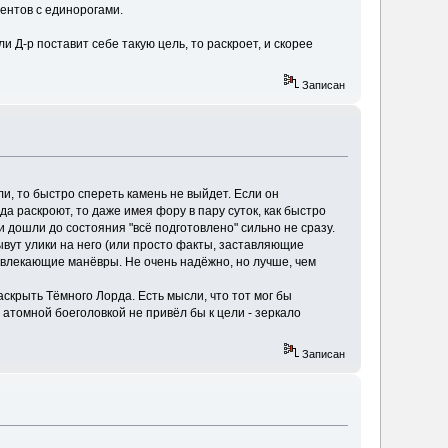
дентов с единорогами.
и Д-р поставит себе такую цель, то раскроет, и скорее
Записан
и, то быстро спереть камень не выйдет. Если он
вда раскроют, то даже имея фору в пару суток, как быстро
и дошли до состояния "всё подготовлено" сильно не сразу.
ывут улики на него (или просто факты, заставляющие
отвлекающие манёвры. Не очень надёжно, но лучше, чем
аскрыть Тёмного Лорда. Есть мысли, что тот мог бы
а атомной боеголовкой не привёл бы к цели - зеркало
Записан