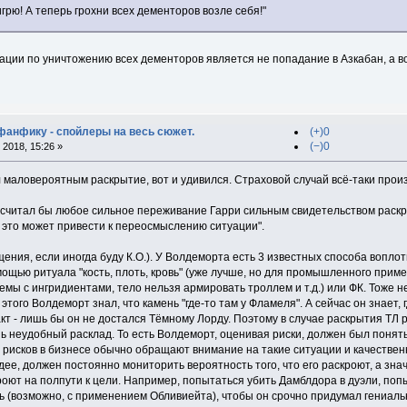
грю! А теперь грохни всех дементоров возле себя!"
ции по уничтожению всех дементоров является не попадание в Азкабан, а во
 фанфику - спойлеры на весь сюжет.
(+)0
(−)0
2018, 15:26 »
 маловероятным раскрытие, вот и удивился. Страховой случай всё-таки прои
считал бы любое сильное переживание Гарри сильным свидетельством раскрыт
 это может привести к переосмыслению ситуации".
ния, если иногда буду К.О.). У Волдеморта есть 3 известных способа воплоти
мощью ритуала "кость, плоть, кровь" (уже лучше, но для промышленного приме
лемы с ингридиентами, тело нельзя армировать троллем и т.д.) или ФК. Тоже н
этого Волдеморт знал, что камень "где-то там у Фламеля". А сейчас он знает,
т - лишь бы он не достался Тёмному Лорду. Поэтому в случае раскрытия ТЛ р
ь неудобный расклад. То есть Волдеморт, оценивая риски, должен был понять,
 рисков в бизнесе обычно обращают внимание на такие ситуации и качественно
дее, должен постоянно мониторить вероятность того, что его раскроют, а зна
кроют на полпути к цели. Например, попытаться убить Дамблдора в дуэли, по
ь (возможно, с применением Обливиейта), чтобы он срочно придумал гениальн