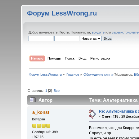
Форум LessWrong.ru
Добро пожаловать,
Гость
. Пожалуйста,
войдите
или
зарегистрируйте
Начало
Помощь
Поиск
Вход
Регистрация
Форум LessWrong.ru
»
Главное
»
Обсуждение книги
(Модератор:
fil
Страницы:
1
[
2
]
Все
Автор
Тема: Альтернативка 
Re: Альтернативка к
a_konst
«
Ответ #15 :
29 Декабря 
Ветеран
Вспомнил, что для Квиррелл
Сообщений: 399
Спраут, и пр.
+97/-15
То есть он был к этому гото