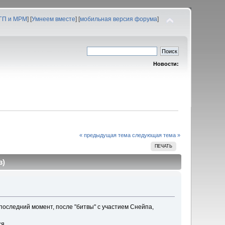
 ГП и МРМ
] [
Умнеем вместе
] [
мобильная версия форума
]
Новости:
« предыдущая тема
следующая тема »
ПЕЧАТЬ
з)
последний момент, после "битвы" с участием Снейпа,
ся.