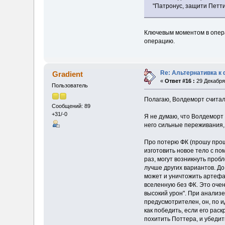
"Патронус, защити Петти
Ключевым моментом в опера
операцию.
Re: Альтернативка к
Gradient
«
Ответ #16 :
29 Декабря 
Пользователь
Полагаю, Волдеморт считал
Сообщений: 89
+31/-0
Я не думаю, что Волдеморт 
него сильные переживания,
Про потерю ФК (прошу проще
изготовить новое тело с по
раз, могут возникнуть проб
лучше других вариантов. До 
может и уничтожить артефак
вселенную без ФК. Это очен
высокий урон". При анализе
предусмотрителен, он, по и
как победить, если его рас
похитить Поттера, и убедит