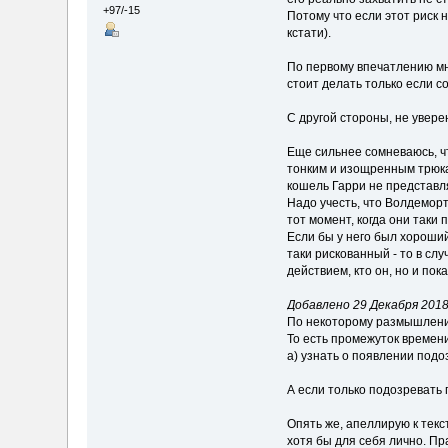
+97/-15
Потому что если этот риск 
кстати).
По первому впечатлению мн
стоит делать только если с
С другой стороны, не увере
Еще сильнее сомневаюсь, ч
тонким и изощренным трюкам,
кошель Гарри не представля
Надо учесть, что Волдеморт
тот момент, когда они таки 
Если бы у него был хороший
таки рискованный - то в сл
действием, кто он, но и пока
Добавлено 29 Декабря 2018,
По некоторому размышлению
То есть промежуток времен
а) узнать о появлении подо
А если только подозревать
Опять же, апеллирую к текс
хотя бы для себя лично. Пр