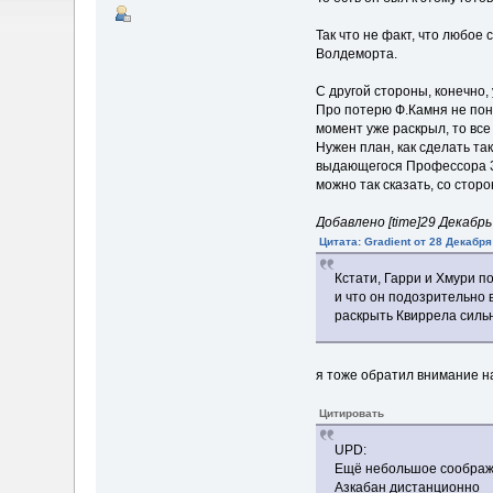
Так что не факт, что любое
Волдеморта.
С другой стороны, конечно,
Про потерю Ф.Камня не понял
момент уже раскрыл, то вс
Нужен план, как сделать та
выдающегося Профессора За
можно так сказать, со сторо
Добавлено [time]29 Декабрь 2
Цитата: Gradient от 28 Декабря
Кстати, Гарри и Хмури п
и что он подозрительно 
раскрыть Квиррела силь
я тоже обратил внимание на
Цитировать
UPD:
Ещё небольшое соображен
Азкабан дистанционно