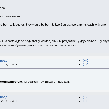
ла....
вод этой части
be born to Muggles, they would be born to two Squibs, two parents each with one 
 на самом деле родиться у маглов, они бы рождались у двух скибов — у двух
гической» бумажке, но которые выросли в мире маглов.
еводе
(+)0
(−)0
 2017, 14:56 »
ремяполностью
. Ты должен научиться отказывать.
еводе
(+)0
(−)0
 2017, 16:32 »