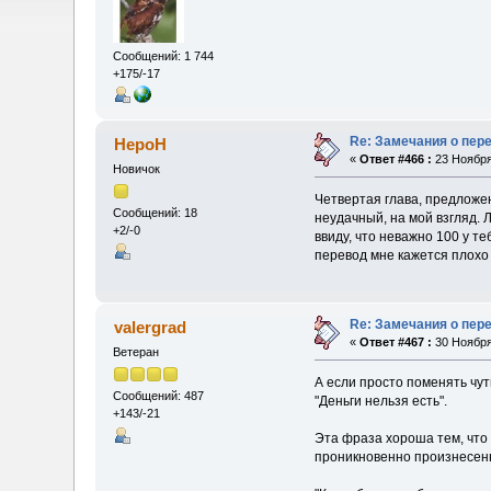
Сообщений: 1 744
+175/-17
Re: Замечания о пер
HepoH
«
Ответ #466 :
23 Ноября
Новичок
Четвертая глава, предложени
Сообщений: 18
неудачный, на мой взгляд. Л
+2/-0
ввиду, что неважно 100 у т
перевод мне кажется плохо
Re: Замечания о пер
valergrad
«
Ответ #467 :
30 Ноября
Ветеран
А если просто поменять чут
Сообщений: 487
"Деньги нельзя есть".
+143/-21
Эта фраза хороша тем, что 
проникновенно произнесенно