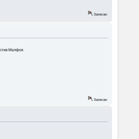
Записан
отив Малфоя.
Записан