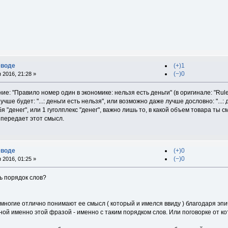
еводе
(+)1
(−)0
 2016, 21:28 »
е: "Правило номер один в экономике: нельзя есть деньги" (в оригинале: "Rule 
учше будет: "...: деньги есть нельзя", или возможно даже лучше дословно: "...:
ебя "денег", или 1 гуголплекс "денег", важно лишь то, в какой объем товара т
 передает этот смысл.
еводе
(+)0
(−)0
 2016, 01:25 »
ь порядок слов?
многие отлично понимают ее смысл ( который и имелся ввиду ) благодаря эпи
й именно этой фразой - именно с таким порядком слов. Или поговорке от ко