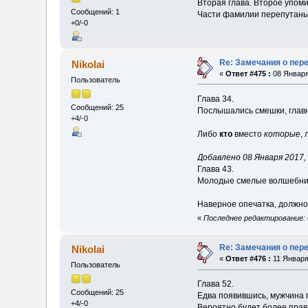
Вторая глава. Второе упом
Сообщений: 1
Части фамилии перепутаны
+0/-0
Re: Замечания о пер
Nikolai
«
Ответ #475 :
08 Января
Пользователь
Глава 34.
Сообщений: 25
Послышались смешки, главн
+4/-0
Либо
кто
вместо
которые
,
Добавлено 08 Января 2017, 
Глава 43.
Молодые смелые волшебники
Наверное опечатка, должно
«
Последнее редактирование: 0
Re: Замечания о пер
Nikolai
«
Ответ #476 :
11 Января
Пользователь
Глава 52.
Сообщений: 25
Едва появившись, мужчина 
+4/-0
Вероятно будет более прав