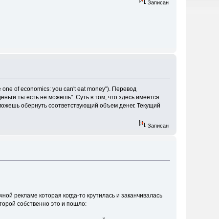
Записан
one of economics: you can't eat money"). Перевод
 деньги ты есть не можешь". Суть в том, что здесь имеется
ы сможешь обернуть соответствующий объем денег. Текущий
Записан
чной рекламе которая когда-то крутилась и заканчивалась
торой собственно это и пошло: