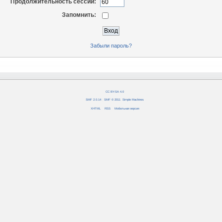
Продолжительность сессии:
Запомнить:
Забыли пароль?
CC BY-SA 4.0
SMF 2.0.14
|
SMF © 2011
,
Simple Machines
XHTML
RSS
Мобильная версия