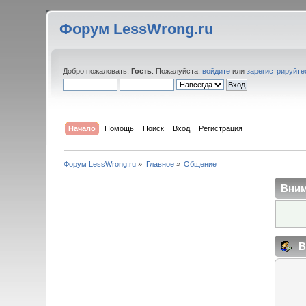
Форум LessWrong.ru
Добро пожаловать,
Гость
. Пожалуйста,
войдите
или
зарегистрируйте
Начало
Помощь
Поиск
Вход
Регистрация
Форум LessWrong.ru
»
Главное
»
Общение
Вним
В