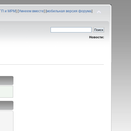
 ГП и МРМ
] [
Умнеем вместе
] [
мобильная версия форума
]
Новости: