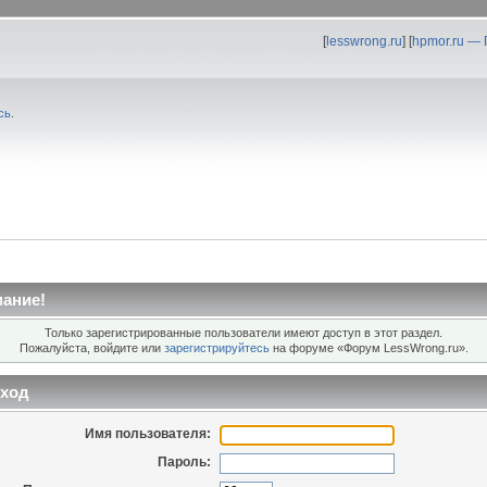
[
lesswrong.ru
] [
hpmor.ru —
сь
.
ание!
Только зарегистрированные пользователи имеют доступ в этот раздел.
Пожалуйста, войдите или
зарегистрируйтесь
на форуме «Форум LessWrong.ru».
ход
Имя пользователя:
Пароль: