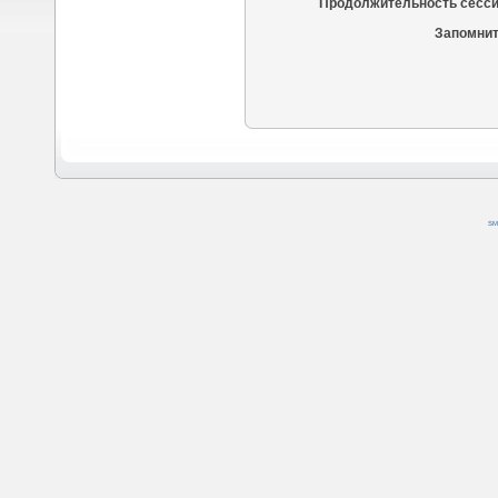
Продолжительность сесси
Запомнит
SM