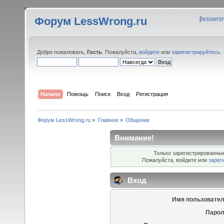
Форум LessWrong.ru
[
lesswro
Добро пожаловать,
Гость
. Пожалуйста,
войдите
или
зарегистрируйтесь
.
Начало
Помощь
Поиск
Вход
Регистрация
Форум LessWrong.ru
»
Главное
»
Общение
Внимание!
Только зарегистрированные
Пожалуйста, войдите или
зарег
Вход
Имя пользовател
Парол