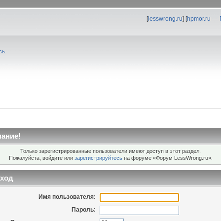
[
lesswrong.ru
] [
hpmor.ru —
сь
.
ание!
Только зарегистрированные пользователи имеют доступ в этот раздел.
Пожалуйста, войдите или
зарегистрируйтесь
на форуме «Форум LessWrong.ru».
ход
Имя пользователя:
Пароль: