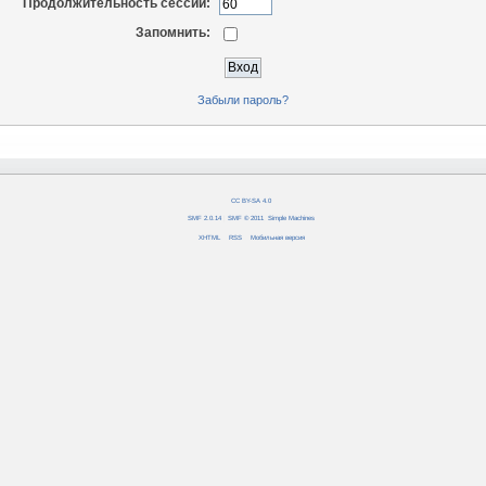
Продолжительность сессии:
Запомнить:
Забыли пароль?
CC BY-SA 4.0
SMF 2.0.14
|
SMF © 2011
,
Simple Machines
XHTML
RSS
Мобильная версия