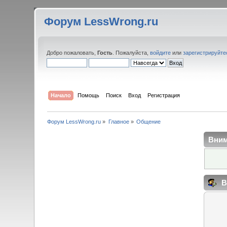
Форум LessWrong.ru
Добро пожаловать,
Гость
. Пожалуйста,
войдите
или
зарегистрируйте
Начало
Помощь
Поиск
Вход
Регистрация
Форум LessWrong.ru
»
Главное
»
Общение
Вним
В