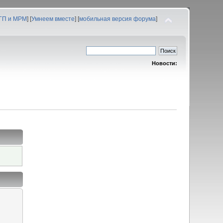
 ГП и МРМ
] [
Умнеем вместе
] [
мобильная версия форума
]
Новости: