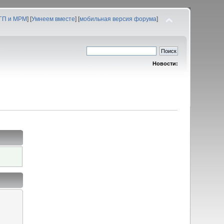
 ГП и МРМ
] [
Умнеем вместе
] [
мобильная версия форума
]
Новости: