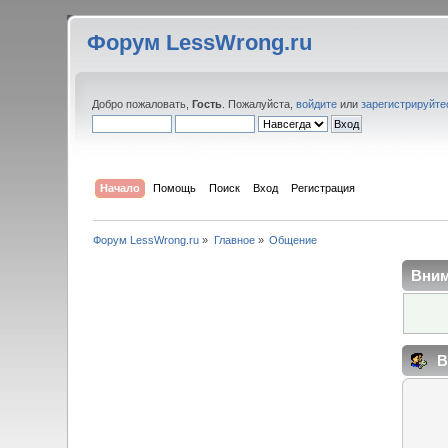
Форум LessWrong.ru
Добро пожаловать,
Гость
. Пожалуйста,
войдите
или
зарегистрируйте
Начало
Помощь
Поиск
Вход
Регистрация
Форум LessWrong.ru
»
Главное
»
Общение
Вним
В