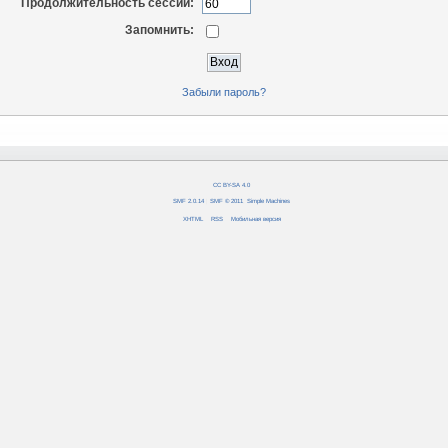
Продолжительность сессии:
Запомнить:
Забыли пароль?
CC BY-SA 4.0
SMF 2.0.14
|
SMF © 2011
,
Simple Machines
XHTML
RSS
Мобильная версия