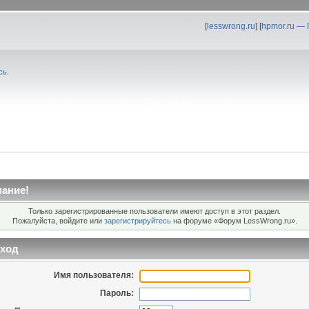
[
lesswrong.ru
] [
hpmor.ru —
сь
.
ание!
Только зарегистрированные пользователи имеют доступ в этот раздел.
Пожалуйста, войдите или
зарегистрируйтесь
на форуме «Форум LessWrong.ru».
ход
Имя пользователя:
Пароль: