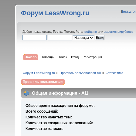
Форум LessWrong.ru
[
lesswro
Добро пожаловать,
Гость
. Пожалуйста,
войдите
или
зарегистрируйтесь
.
Начало
Помощь
Поиск
Вход
Регистрация
Форум LessWrong.ru
»
Профиль пользователя Al1
»
Статистика
Профиль пользователя
Общая информация - Al1
Общее время нахождения на форуме:
Всего сообщений:
Количество начатых тем:
Количество созданных голосований:
Количество голосов: