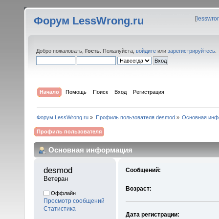
Форум LessWrong.ru
[
lesswro
Добро пожаловать,
Гость
. Пожалуйста,
войдите
или
зарегистрируйтесь
.
Начало
Помощь
Поиск
Вход
Регистрация
Форум LessWrong.ru
»
Профиль пользователя desmod
»
Основная инф
Профиль пользователя
Основная информация
desmod 
Сообщений:
Ветеран
Возраст:
Оффлайн
Просмотр сообщений
Статистика
Дата регистрации: