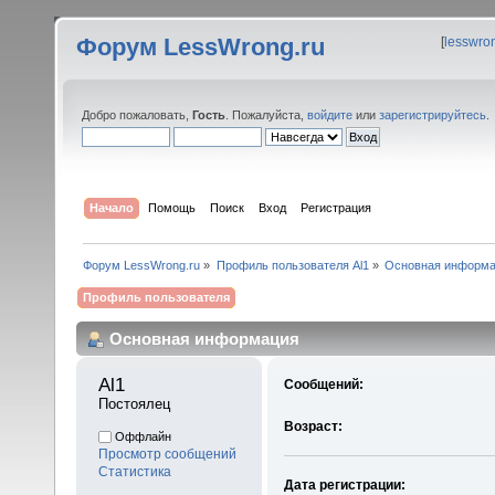
Форум LessWrong.ru
[
lesswro
Добро пожаловать,
Гость
. Пожалуйста,
войдите
или
зарегистрируйтесь
.
Начало
Помощь
Поиск
Вход
Регистрация
Форум LessWrong.ru
»
Профиль пользователя Al1
»
Основная информ
Профиль пользователя
Основная информация
Al1 
Сообщений:
Постоялец
Возраст:
Оффлайн
Просмотр сообщений
Статистика
Дата регистрации: