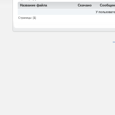
Название файла
Скачано
Сообщен
У пользовате
Страницы: [
1
]
SM