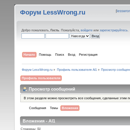
Форум LessWrong.ru
[
lesswro
Добро пожаловать,
Гость
. Пожалуйста,
войдите
или
зарегистрируйтесь
.
Начало
Помощь
Поиск
Вход
Регистрация
Форум LessWrong.ru
»
Профиль пользователя Al1
»
Просмотр сообщен
Профиль пользователя
Просмотр сообщений
В этом разделе можно просмотреть все сообщения, сделанные этим п
Сообщения
Темы
Вложения
Вложения - Al1
Страницы: [
1
]