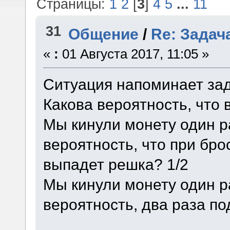
Страницы:
1
2
[
3
]
4
5
...
11
31
Общение
/
Re: Задач
«
:
01 Августа 2017, 11:05 »
Ситуация напоминает зад
Какова вероятность, что 
Мы кинули монету один р
вероятность, что при бр
выпадет решка? 1/2
Мы кинули монету один р
вероятность, два раза п