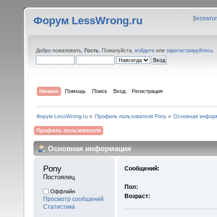
Форум LessWrong.ru
[
lesswro
Добро пожаловать,
Гость
. Пожалуйста,
войдите
или
зарегистрируйтесь
.
Начало
Помощь
Поиск
Вход
Регистрация
Форум LessWrong.ru
»
Профиль пользователя Pony
»
Основная инфор
Профиль пользователя
Основная информация
Pony 
Сообщений:
Постоялец
Пол:
Оффлайн
Возраст:
Просмотр сообщений
Статистика