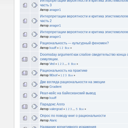
Интерпретации вероятности и критика эпистемологи
часть 3
Автор
anagor1
Интерпретации вероятности и критика эпистемологи
часть 2
Автор
anagor1
Интерпретации вероятности и критика эпистемолог
Автор
anagor1
Рациональность — культурный феномен?
Автор
kuuff
«
1
2
Все
»
Doomsday argument как слабое свидетельство конца с
симуляции.
Автор
Ved
«
1
2
3
...
8
Все
»
Рациональность на практике
Автор
fil0sof
«
1
2
3
Все
»
Две взгляда рациональности на эмоции
Автор
Gradient
Реал-кейс на байесианский вывод
Автор
kuuff
Парадокс Аллэ
Автор
valergrad
«
1
2
3
...
5
Все
»
Опрос по поводу книг о рациональности
Автор
Alaric
Название когнитивного искажения