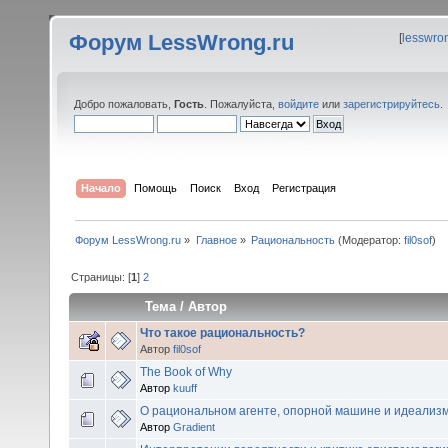
Форум LessWrong.ru
[
lesswro
Добро пожаловать,
Гость
. Пожалуйста,
войдите
или
зарегистрируйтесь
.
Начало
Помощь
Поиск
Вход
Регистрация
Форум LessWrong.ru
»
Главное
»
Рациональность
(Модератор:
fil0sof
)
Страницы: [
1
]
2
Тема
/
Автор
Что такое рациональность?
Автор
fil0sof
The Book of Why
Автор
kuuff
О рациональном агенте, опорной машине и идеализ
Автор
Gradient