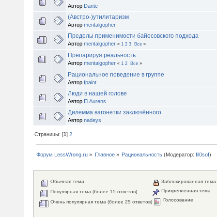
Автор
Dante
(Австро-)утилитаризм
Автор
mentalgopher
Пределы применимости байесовского подхода
Автор
mentalgopher
«
1
2
3
Все
»
Препарируя реальность
Автор
mentalgopher
«
1
2
Все
»
Рациональное поведение в группе
Автор
fpaint
Люди в нашей голове
Автор
El Aurens
Дилемма вагонетки заключённого
Автор
nadeys
Страницы: [
1
]
2
Форум LessWrong.ru
»
Главное
»
Рациональность
(Модератор:
fil0sof
)
Обычная тема
Заблокированная тема
Прикрепленная тема
Популярная тема (более 15 ответов)
Голосование
Очень популярная тема (более 25 ответов)