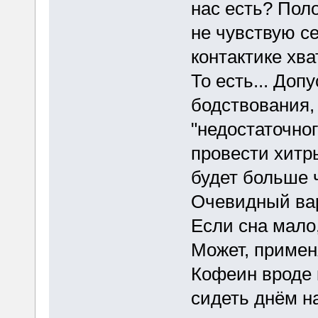
нас есть? Поло
не чувствую с
контактике хва
То есть... Доп
бодствования, 
"недостаточно
провести хитры
будет больше 
Очевидный вар
Если сна мало,
Может, примен
Кофеин вроде к
сидеть днём н