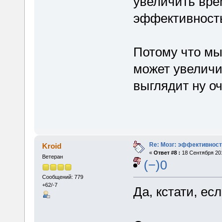
увеличить вре
эффективность
Потому что мы
может увеличи
выглядит ну оч
Re: Мозг: эффективност
Kroid
«
Ответ #8 :
18 Сентября 201
Ветеран
(−)0
Сообщений: 779
+62/-7
Да, кстати, ес