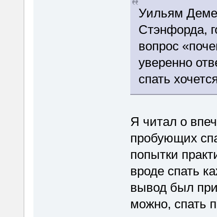
Уильям Демен
Стэнфорда, г
вопрос «поч
уверенно отв
спать хочется
Я читал о впе
пробующих спа
попытки практи
вроде спать к
вывод был при
можно, спать п