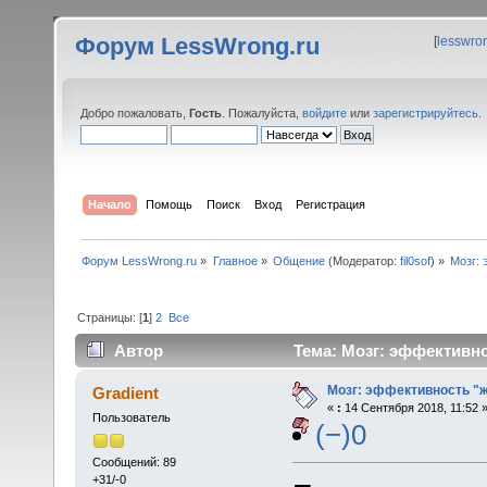
Форум LessWrong.ru
[
lesswro
Добро пожаловать,
Гость
. Пожалуйста,
войдите
или
зарегистрируйтесь
.
Начало
Помощь
Поиск
Вход
Регистрация
Форум LessWrong.ru
»
Главное
»
Общение
(Модератор:
fil0sof
) »
Мозг:
Страницы: [
1
]
2
Все
Автор
Тема: Мозг: эффективно
Мозг: эффективность "
Gradient
«
:
14 Сентября 2018, 11:52 
Пользователь
(−)0
Сообщений: 89
+31/-0