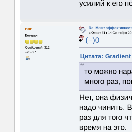
усилий к его 
Re: Мозг: эффективност
nar
«
Ответ #1 :
14 Сентября 201
Ветеран
(−)0
Сообщений: 312
+26/-27
Цитата: Gradient
то можно на
много раз, по
Нет, она физи
надо чинить. 
раз для того ч
время на это.