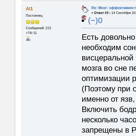
Re: Мозг: эффективност
Al1
«
Ответ #3 :
14 Сентября 201
Постоялец
(−)0
Сообщений: 213
+74/-11
Есть довольно
необходим сон
висцеральной 
мозга во сне 
оптимизации р
(Поэтому при 
именно от язв,
Включить бодр
несколько часо
запрещены в 