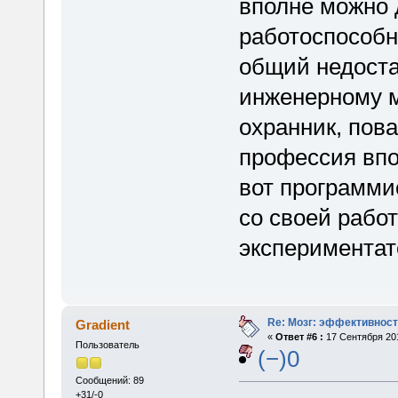
вполне можно 
работоспособн
общий недостат
инженерному м
охранник, пов
профессия впо
вот программи
со своей рабо
экспериментат
Re: Мозг: эффективност
Gradient
«
Ответ #6 :
17 Сентября 201
Пользователь
(−)0
Сообщений: 89
+31/-0