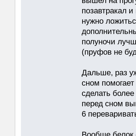
вышел на прогу
позавтракал и 
нужно ложиться
дополнительный
полуночи лучш
(пруфов не бу
Дальше, раз уж
сном помогает
сделать более
перед сном вып
6 переваривать
Вообще белок -