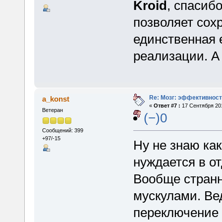
Kroid
, спасибо
позволяет сохр
единственная 
реализации. А 
Re: Мозг: эффективност
a_konst
«
Ответ #7 :
17 Сентября 201
Ветеран
(−)0
Сообщений: 399
+97/-15
Ну не знаю как
нуждается в о
Вообще странн
мускулами. Ве
переключение 