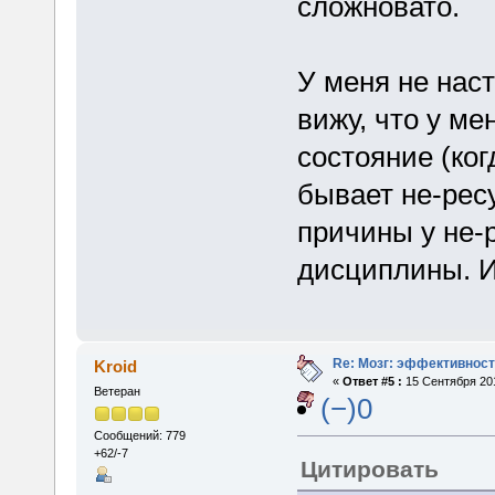
сложновато.
У меня не наст
вижу, что у ме
состояние (ко
бывает не-рес
причины у не-
дисциплины. И
Re: Мозг: эффективност
Kroid
«
Ответ #5 :
15 Сентября 201
Ветеран
(−)0
Сообщений: 779
+62/-7
Цитировать