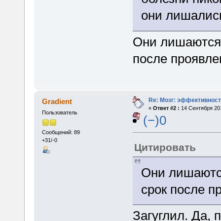
они лишались
Они лишаются 
после проявле
Re: Мозг: эффективност
Gradient
«
Ответ #2 :
14 Сентября 201
Пользователь
(−)0
Сообщений: 89
+31/-0
Цитировать
Они лишаются
срок после п
Загуглил. Да, 