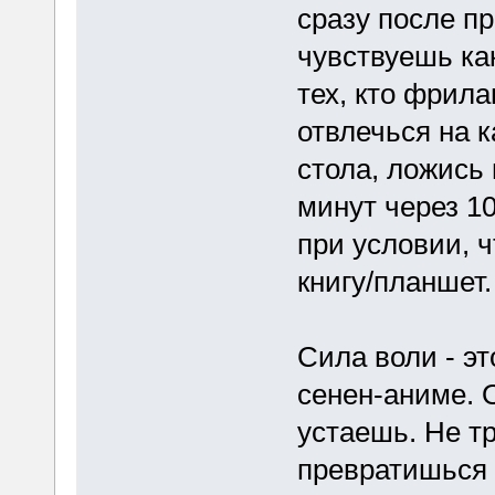
сразу после п
чувствуешь ка
тех, кто фрила
отвлечься на к
стола, ложись 
минут через 1
при условии, ч
книгу/планшет.
Сила воли - эт
сенен-аниме. 
устаешь. Не тр
превратишься 