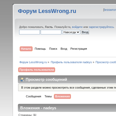
Форум LessWrong.ru
[
lesswro
Добро пожаловать,
Гость
. Пожалуйста,
войдите
или
зарегистрируйтесь
.
Начало
Помощь
Поиск
Вход
Регистрация
Форум LessWrong.ru
»
Профиль пользователя nadeys
»
Просмотр соо
Профиль пользователя
Просмотр сообщений
В этом разделе можно просмотреть все сообщения, сделанные этим п
Сообщения
Темы
Вложения
Вложения - nadeys
Страницы: [
1
]