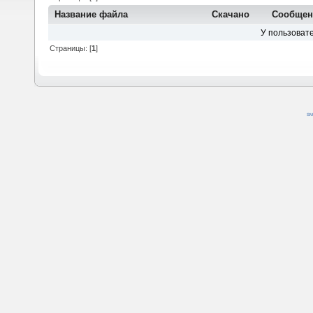
Название файла
Скачано
Сообщен
У пользовате
Страницы: [
1
]
SM